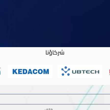
شركاؤنا
هاتف