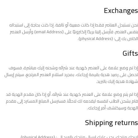
Exchanges
نحن نستبدل العناصر فقط إذا كانت معيبة أو تالفة. إذا كنت بحاجة إلى استبداله
بنفس العنصر، فأرسل إلينا بريدًا إلكترونيًا على {email Address} وأرسل العنصر
الخاص بك إلى: {physical Address}.
Gifts
إذا تم وضع علامة على العنصر كهدية عند شرائه وشحنه إليك مباشرة، فسوف
تحصل على رصيد هدية بقيمة إرجاعك. بمجرد استلام العنصر المرتجع، سيتم إرسال
شهادة هدية إليك بالبريد.
إذا لم يتم وضع علامة على العنصر كهدية عند شرائه، أو إذا كان مقدم الهدية قد
قام بشحن الطلب لنفسه ليقدمه لك لاحقًا، فسنرسل المبلغ المسترد إلى مقدم
الهدية وسيكتشف أمر إرجاعك.
Shipping returns
لإرجاع منتجك، يجب عليك إرسال منتجك بالبريد إلى: {physical Address}.