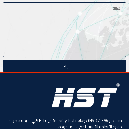
ارسال
منذ عام 1996، (HST) H-Logic Security Technology هي شركة مصرية
دولية للأنظمة الأمنية الذكية. المحدودة،