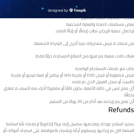
بطاقات الهدايا
منتجات البرمجيات القابلة للتحميل
بعض مستلزمات الصحة والعناية الشخصية
لإكمال عملية الإرجاع، نطلب إيصالًا أو إثباتًا للشراء.
من فضلك لا ترسل مشترياتك مرة أخرى إلى الشركة المصنعة.
هناك حالات معينة يتم فيها منح المبالغ المستردة جزئيًا فقط:
كتاب مع علامات الاستخدام الواضحة
قرص مضغوط أو قرص DVD أو شريط VHS أو برنامج أو لعبة فيديو أو شريط
كاسيت أو سجل الفينيل الذي تم فتحه.
أي منتج ليس في حالته الأصلية، يكون تالفًا أو مفقودًا أجزاء منه لأسباب لا تتعلق
بخطأنا.
أي منتج يتم إرجاعه بعد أكثر من 30 يومًا من التسليم
Refunds
بمجرد استلام عودتك وفحصها، سنرسل إليك بريدًا إلكترونيًا لإعلامك بأننا استلمنا
السلعة التي تم إرجاعها. وسنقوم أيضًا بإعلامك بالموافقة على استرداد أموالك أو