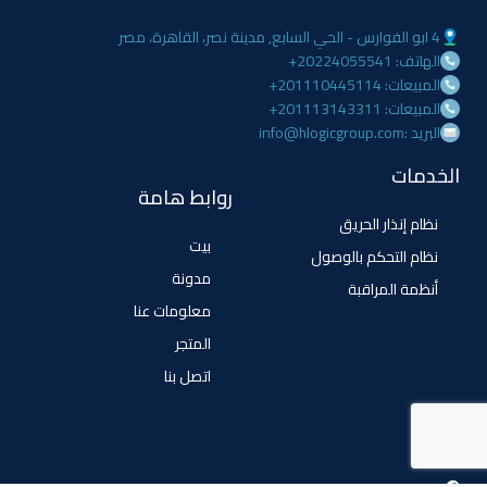
4 ابو الفوارس - الحي السابع, مدينة نصر، القاهرة، مصر
الهاتف: 20224055541+
المبيعات: 201110445114+
المبيعات: 201113143311+
البريد :info@hlogicgroup.com
الخدمات
روابط هامة
نظام إنذار الحريق
بيت
نظام التحكم بالوصول
مدونة
أنظمة المراقبة
معلومات عنا
المتجر
اتصل بنا
تابعنا