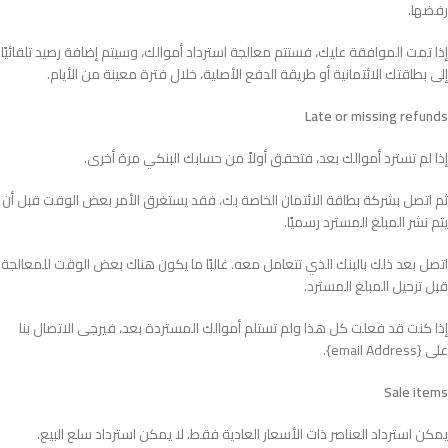
رفضها.
إذا تمت الموافقة عليك، فستتم معالجة استرداد أموالك، وسيتم إضافة رصيد تلقائيًا
إلى بطاقتك الائتمانية أو طريقة الدفع الأصلية، خلال فترة معينة من الأيام.
Late or missing refunds
إذا لم تسترد أموالك بعد، فتحقق أولاً من حسابك البنكي مرة أخرى.
ثم اتصل بشركة بطاقة الائتمان الخاصة بك، فقد يستغرق الأمر بعض الوقت قبل أن
يتم نشر المبلغ المسترد رسميًا.
اتصل بعد ذلك بالبنك الذي تتعامل معه. غالبًا ما يكون هناك بعض الوقت للمعالجة
قبل ترحيل المبلغ المسترد.
إذا كنت قد فعلت كل هذا ولم تستلم أموالك المستردة بعد، فيرجى الاتصال بنا
على {email Address}.
Sale items
يمكن استرداد العناصر ذات الأسعار العادية فقط. لا يمكن استرداد سلع البيع.