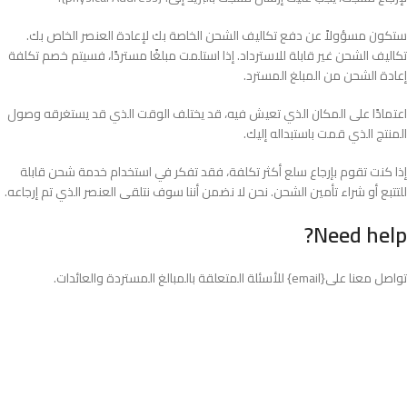
ستكون مسؤولاً عن دفع تكاليف الشحن الخاصة بك لإعادة العنصر الخاص بك.
تكاليف الشحن غير قابلة للاسترداد. إذا استلمت مبلغًا مستردًا، فسيتم خصم تكلفة
إعادة الشحن من المبلغ المسترد.
اعتمادًا على المكان الذي تعيش فيه، قد يختلف الوقت الذي قد يستغرقه وصول
المنتج الذي قمت باستبداله إليك.
إذا كنت تقوم بإرجاع سلع أكثر تكلفة، فقد تفكر في استخدام خدمة شحن قابلة
للتتبع أو شراء تأمين الشحن. نحن لا نضمن أننا سوف نتلقى العنصر الذي تم إرجاعه.
Need help?
تواصل معنا على{email} للأسئلة المتعلقة بالمبالغ المستردة والعائدات.