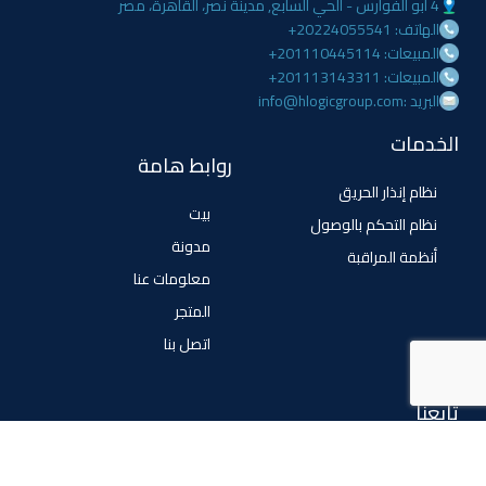
4 ابو الفوارس - الحي السابع, مدينة نصر، القاهرة، مصر
الهاتف: 20224055541+
المبيعات: 201110445114+
المبيعات: 201113143311+
البريد :info@hlogicgroup.com
الخدمات
روابط هامة
نظام إنذار الحريق
بيت
نظام التحكم بالوصول
مدونة
أنظمة المراقبة
معلومات عنا
المتجر
اتصل بنا
تابعنا
فيسبوك
تويتر