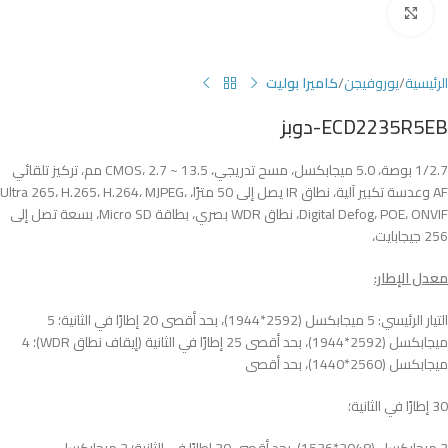
Click to enlarge
الرئيسية
يوروفيجن
كاميرا بوليت
ECD2235R5EB-دوبز
1/2.7 بوصة، 5.0 ميجابكسل، مسح تدريجي، CMOS، 2.7 ~ 13.5 مم، تركيز تلقائي
AF وعدسة تكبير آلية، نطاق IR يصل إلى 50 مترًا، Ultra 265، H.265، H.264، MJPEG،
Digital Defog، POE، ONVIF، نطاق WDR بصري، بطاقة Micro SD، بسعة تصل إلى
256 جيجابايت،
معدل الإطار:
التيار الرئيسي: 5 ميجابكسل (2592*1944)، بحد أقصى 20 إطارًا في الثانية؛ 5
ميجابكسل (2592*1944)، بحد أقصى 25 إطارًا في الثانية (إيقاف نطاق WDR)؛ 4
ميجابكسل (2560*1440)، بحد أقصى
30 إطارًا في الثانية؛