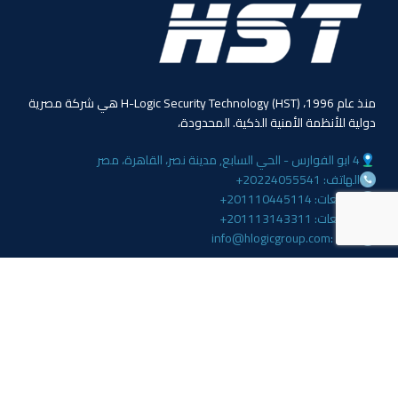
منذ عام 1996، (HST) H-Logic Security Technology هي شركة مصرية
دولية للأنظمة الأمنية الذكية. المحدودة،
4 ابو الفوارس - الحي السابع, مدينة نصر، القاهرة، مصر
الهاتف: 20224055541+
المبيعات: 201110445114+
المبيعات: 201113143311+
البريد :info@hlogicgroup.com
الخدمات
روابط هامة
نظام إنذار الحريق
بيت
نظام التحكم بالوصول
مدونة
أنظمة المراقبة
معلومات عنا