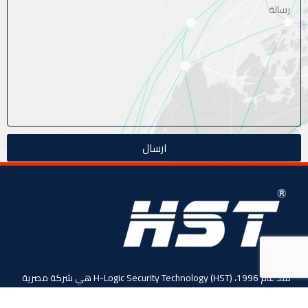
ارسال
منذ عام 1996، (HST) H-Logic Security Technology هي شركة مصرية
دولية للأنظمة الأمنية الذكية. المحدودة،