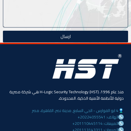
ارسال
منذ عام 1996، (HST) H-Logic Security Technology هي شركة مصرية
دولية للأنظمة الأمنية الذكية. المحدودة،
4 ابو الفوارس - الحي السابع, مدينة نصر، القاهرة، مصر
الهاتف: 20224055541+
المبيعات: 201110445114+
المبيعات: 201113143311+