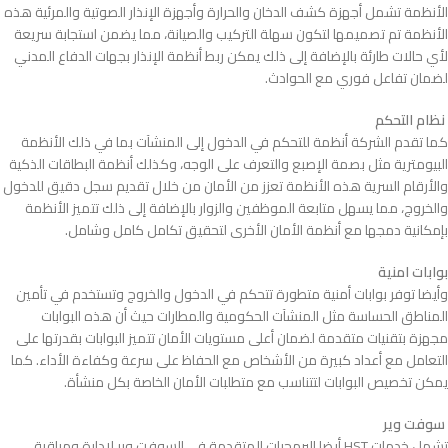
الأنظمة تشمل أجهزة كشف الدخان والحرارة وأجهزة الإنذار الصوتية والمرئية هذه
الأنظمة تم تصميمها لتكون سهلة التركيب والصيانة، مما يضمن استجابة سريعة
لأي حالات طارئة بالإضافة إلى ذلك يمكن ربط أنظمة الإنذار بجهات الدفاع المدني
لضمان تفاعل فوري مع الحوادث.
نظام التحكم
كما تقدم الشركة أنظمة للتحكم في الدخول إلى المنشآت بما في ذلك الأنظمة
البيومترية مثل بصمة الإصبع والتعرف على الوجه، وكذلك أنظمة البطاقات الذكية
والأرقام السرية هذه الأنظمة تعزز من الأمان من خلال تقديم سجل دقيق للدخول
والخروج، مما يسهل متابعة الموظفين والزوار بالإضافة إلى ذلك تتميز الأنظمة
بإمكانية دمجها مع أنظمة الأمان الأخرى لتحقيق تكامل كامل وشامل.
بوابات امنية
وأيضا توفر بوابات أمنية متطورة تتحكم في الدخول والخروج وتستخدم في تأمين
المناطق الحساسة مثل المنشآت الحكومية والمطارات حيث أن هذه البوابات
مجهزة بتقنيات متقدمة لضمان أعلى مستويات الأمان تتميز البوابات بقدرتها على
التعامل مع أعداد كبيرة من الأشخاص مع الحفاظ على سرعة وكفاءة الأداء. كما
يمكن تخصيص البوابات لتتناسب مع متطلبات الأمان الخاصة بكل منشأة.
سوفت وير
تشمل خدمات HST أيضا البرمجيات المتقدمة في السوفت وير لإدارة ومراقبة