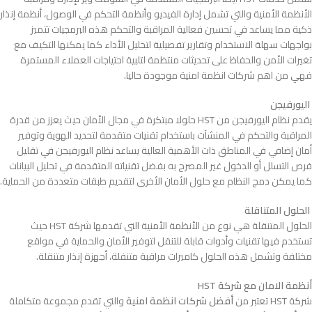
الأنظمة الأمنية والتي تشمل إدارة الفيديو وأنظمة التحكم في الوصول، أنظمة إنذار
ذكية مما يساعد في تحسين فعالية المراقبة والتحكم هذه البرمجيات تتميز
بواجهات سهلة الاستخدام وتقارير تفصيلية لتحليل الأداء كما يمكنها التكيف مع
تغيرات الأمن والحفاظ على تحديثات منتظمة لتلبية احتياجات العملاء المستمرة
فهي من اهم شركات انظمة امنية موجودة حاليا.
اليورفيجن
يقدم نظام اليورفيجن من HST حلولا مبتكرة في مجال الأمان حيث يعزز من قدرة
المراقبة والتحكم في المنشآت باستخدام تقنيات متقدمة لتحديد الهوية وتوفير
أمان إضافي في المناطق ذات الأهمية العالية يساعد نظام اليورفيجن في تقليل
فرص التسلل أو الدخول غير المصرح به بفضل تقنياته المتقدمة في تحليل البيانات
كما يمكن دمج النظام مع حلول الأمان الأخرى لتقديم طبقات متعددة من الحماية.
الحلول المتناقلة
الحلول المتنقلة هي نوع من الأنظمة الأمنية التي تقدمها شركة HST حيث
تستخدم فيها تقنيات وأدوات قابلة للتنقل لتوفير الأمان والحماية في مواقع
مختلفة وتشمل هذه الحلول كاميرات مراقبة متنفلة، أجهزة إنذار متنقلة.
أنظمة الامان مع شركة
HST
شركة HST تعتبر من
أفضل شركات انظمة امنية
والتي تقدم مجموعة متكاملة