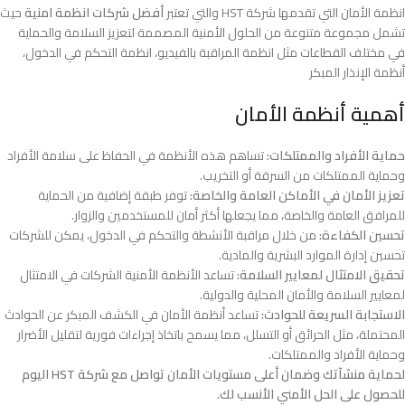
انظمة الأمان التي تقدمها شركة HST والتي تعتبر
أفضل شركات انظمة امنية
حيث
تشمل مجموعة متنوعة من الحلول الأمنية المصممة لتعزيز السلامة والحماية
في مختلف القطاعات مثل انظمة المراقبة بالفيديو، انظمة التحكم في الدخول،
أنظمة الإنذار المبكر
أهمية أنظمة الأمان
حماية الأفراد والممتلكات:
تساهم هذه الأنظمة في الحفاظ على سلامة الأفراد
وحماية الممتلكات من السرقة أو التخريب.
تعزيز الأمان في الأماكن العامة والخاصة:
توفر طبقة إضافية من الحماية
للمرافق العامة والخاصة، مما يجعلها أكثر أمان للمستخدمين والزوار.
تحسين الكفاءة:
من خلال مراقبة الأنشطة والتحكم في الدخول، يمكن للشركات
تحسين إدارة الموارد البشرية والمادية.
تحقيق الامتثال لمعايير السلامة:
تساعد الأنظمة الأمنية الشركات في الامتثال
لمعايير السلامة والأمان المحلية والدولية.
الاستجابة السريعة للحوادث:
تساعد أنظمة الأمان في الكشف المبكر عن الحوادث
المحتملة، مثل الحرائق أو التسلل، مما يسمح باتخاذ إجراءات فورية لتقليل الأضرار
وحماية الأفراد والممتلكات.
لحماية منشآتك وضمان أعلى مستويات الأمان تواصل مع شركة HST اليوم
للحصول على الحل الأمني الأنسب لك.