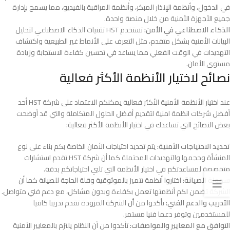
في الدخول، وأنظمة الإنذار المبكر، وأنظمة المراقبة بالفيديو، مما يسمح بإدارة
جميع الأجهزة الأمنية من خلال منصة واحدة.
الذكاء الاصطناعي في الأمن:
تستخدم HST تقنيات الذكاء الاصطناعي لتحليل
البيانات الأمنية بشكل متقدم، مثل التعرف على الأنماط غير الطبيعية واكتشاف
التهديدات في الوقت الفعلي مما يساعد في تحسين كفاءة الاستجابة وزيادة
مستوى الأمان.
نصائح لاختيار الأنظمة الأكثر فعالية
عند اختيار الأنظمة الأمنية الأكثر فعالية يمكنكم الاعتماد على شركة HST أحد
أفضل شركات انظمة امنية لتقديم أفضل الحلول المتكاملة والتي قد أوضحت
بعض النصائح التي تساعدك في اختيار الأنظمة الأكثر فعالية:
تحديد الاحتياجات الأمنية:
يتم تحديد احتياجات الأمان الخاصة بكم بناء على نوع
المنشأة وحجمها والتهديدات المحتملة كما أن شركة HST تقدم استشارات
متخصصة لمساعدتكم في اختيار الأنظمة التي تلبي احتياجاتكم بدقة.
سهولة الصيانة:
اختاروا أنظمة تتميز بالموثوقية وقلة الحاجة للصيانة كما أن
الشركة تضمن لكم أنظمتها تعمل بكفاءة وبدون مشاكل، مع دعم فني متواصل.
التدريب والدعم الفني:
تأكدوا من أن الشركة المزودة تقدم تدريبا كافيا
للمستخدمين وتوفر دعما فنيا مستمر.
ا
لتوافق مع المعايير والمواصفات:
تأكدوا من أن النظام يلتزم بالمعايير الأمنية