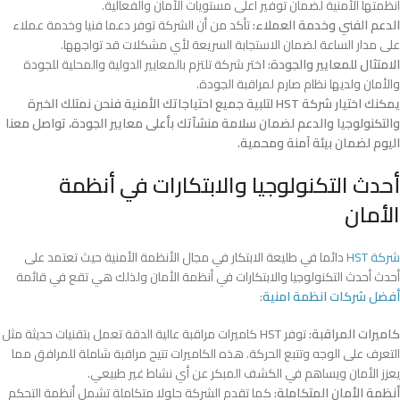
أنظمتها الأمنية لضمان توفير أعلى مستويات الأمان والفعالية.
الدعم الفني وخدمة العملاء:
تأكد من أن الشركة توفر دعما فنيا وخدمة عملاء
على مدار الساعة لضمان الاستجابة السريعة لأي مشكلات قد تواجهها.
الامتثال للمعايير والجودة: ا
ختر شركة تلتزم بالمعايير الدولية والمحلية للجودة
والأمان ولديها نظام صارم لمراقبة الجودة.
يمكنك اختيار شركة HST لتلبية جميع احتياجاتك الأمنية فنحن نمتلك الخبرة
والتكنولوجيا والدعم لضمان سلامة منشآتك بأعلى معايير الجودة، تواصل معنا
اليوم لضمان بيئة آمنة ومحمية.
أحدث التكنولوجيا والابتكارات في أنظمة
الأمان
شركة HST
دائما في طليعة الابتكار في مجال الأنظمة الأمنية حيث تعتمد على
أحدث أحدث التكنولوجيا والابتكارات في أنظمة الأمان ولذلك هي تقع في قائمة
أفضل شركات انظمة امنية
:
كاميرات المراقبة:
توفر HST كاميرات مراقبة عالية الدقة تعمل بتقنيات حديثة مثل
التعرف على الوجه وتتبع الحركة. هذه الكاميرات تتيح مراقبة شاملة للمرافق مما
يعزز الأمان ويساهم في الكشف المبكر عن أي نشاط غير طبيعي.
أنظمة الأمان المتكاملة:
كما تقدم الشركة حلولا متكاملة تشمل أنظمة التحكم