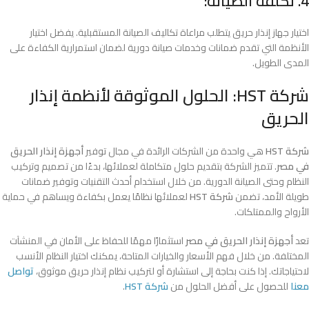
4. تكلفة الصيانة:
اختيار جهاز إنذار حريق يتطلب مراعاة تكاليف الصيانة المستقبلية. يفضل اختيار
الأنظمة التي تقدم ضمانات وخدمات صيانة دورية لضمان استمرارية الكفاءة على
المدى الطويل.
شركة HST: الحلول الموثوقة لأنظمة إنذار
الحريق
شركة HST
هي واحدة من الشركات الرائدة في مجال توفير
أجهزة إنذار الحريق
في مصر
. تتميز الشركة بتقديم حلول متكاملة لعملائها، بدءًا من تصميم وتركيب
النظام وحتى الصيانة الدورية. من خلال استخدام أحدث التقنيات وتوفير ضمانات
طويلة الأمد، تضمن
شركة HST
لعملائها نظامًا يعمل بكفاءة ويساهم في حماية
الأرواح والممتلكات.
تعد
أجهزة إنذار الحريق في مصر
استثمارًا مهمًا للحفاظ على الأمان في المنشآت
المختلفة. من خلال فهم الأسعار والخيارات المتاحة، يمكنك اختيار النظام الأنسب
لاحتياجاتك. إذا كنت بحاجة إلى استشارة أو لتركيب نظام إنذار حريق موثوق،
تواصل
معنا
للحصول على أفضل الحلول من
شركة HST
.