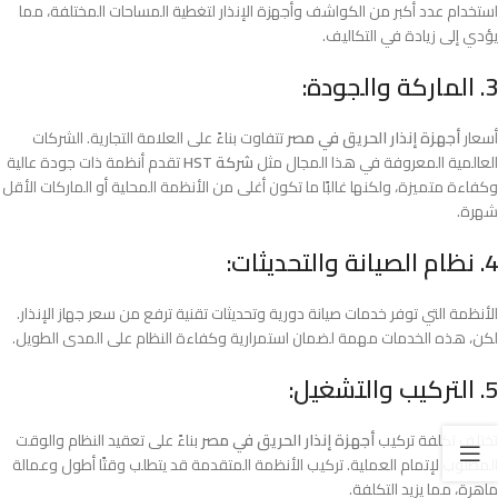
استخدام عدد أكبر من الكواشف وأجهزة الإنذار لتغطية المساحات المختلفة، مما
يؤدي إلى زيادة في التكاليف.
3. الماركة والجودة:
أسعار
أجهزة إنذار الحريق في مصر
تتفاوت بناءً على العلامة التجارية. الشركات
العالمية المعروفة في هذا المجال مثل
شركة HST
تقدم أنظمة ذات جودة عالية
وكفاءة متميزة، ولكنها غالبًا ما تكون أغلى من الأنظمة المحلية أو الماركات الأقل
شهرة.
4. نظام الصيانة والتحديثات:
الأنظمة التي توفر خدمات صيانة دورية وتحديثات تقنية ترفع من سعر جهاز الإنذار.
لكن، هذه الخدمات مهمة لضمان استمرارية وكفاءة النظام على المدى الطويل.
5. التركيب والتشغيل:
تختلف تكلفة تركيب
أجهزة إنذار الحريق في مصر
بناءً على تعقيد النظام والوقت
المطلوب لإتمام العملية. تركيب الأنظمة المتقدمة قد يتطلب وقتًا أطول وعمالة
ماهرة، مما يزيد التكلفة.