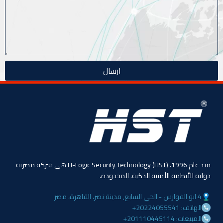
ارسال
منذ عام 1996، (HST) H-Logic Security Technology هي شركة مصرية
دولية للأنظمة الأمنية الذكية. المحدودة،
4 ابو الفوارس - الحي السابع, مدينة نصر، القاهرة، مصر
الهاتف: 20224055541+
المبيعات: 201110445114+