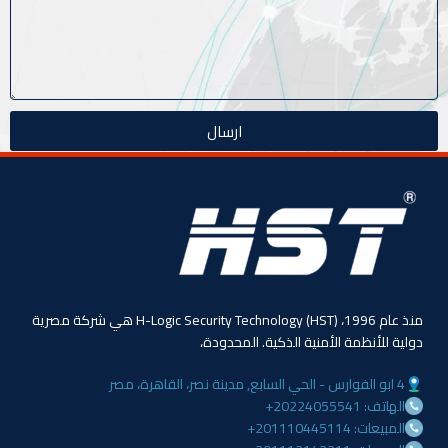
ارسال
منذ عام 1996، (HST) H-Logic Security Technology هي شركة مصرية
دولية للأنظمة الأمنية الذكية. المحدودة،
4 ابو الفوارس - الحي السابع, مدينة نصر، القاهرة، مصر
الهاتف: 20224055541+
المبيعات: 201110445114+