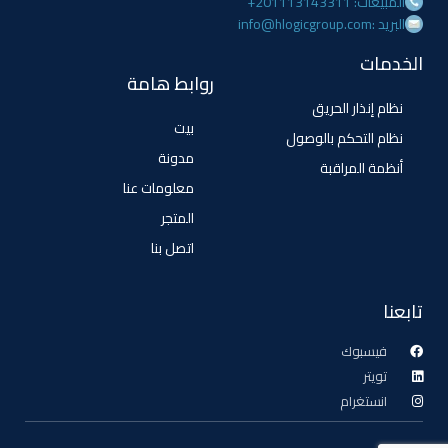
المبيعات: 201113143311+
البريد :info@hlogicgroup.com
الخدمات
روابط هامة
نظام إنذار الحريق
بيت
نظام التحكم بالوصول
مدونة
أنظمة المراقبة
معلومات عنا
المتجر
اتصل بنا
تابعنا
فيسبوك
تويتر
انستغرام