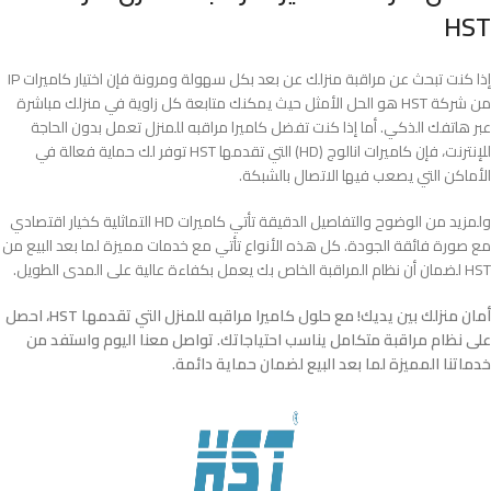
HST
إذا كنت تبحث عن مراقبة منزلك عن بعد بكل سهولة ومرونة فإن اختيار كاميرات IP
من شركة HST هو الحل الأمثل حيث يمكنك متابعة كل زاوية في منزلك مباشرة
عبر هاتفك الذكي. أما إذا كنت تفضل كاميرا مراقبه للمنزل تعمل بدون الحاجة
للإنترنت، فإن كاميرات انالوج (HD) التي تقدمها HST توفر لك حماية فعالة في
الأماكن التي يصعب فيها الاتصال بالشبكة.
ولمزيد من الوضوح والتفاصيل الدقيقة تأتي كاميرات HD التماثلية كخيار اقتصادي
مع صورة فائقة الجودة. كل هذه الأنواع تأتي مع خدمات مميزة لما بعد البيع من
HST لضمان أن نظام المراقبة الخاص بك يعمل بكفاءة عالية على المدى الطويل.
أمان منزلك بين يديك! مع حلول كاميرا مراقبه للمنزل التي تقدمها HST، احصل
على نظام مراقبة متكامل يناسب احتياجاتك. تواصل معنا اليوم واستفد من
خدماتنا المميزة لما بعد البيع لضمان حماية دائمة.