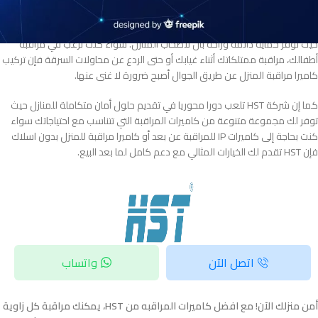
لا شك أن افضل كاميرات مراقبه للمنزل تعتبر جزء أساسي من أنظمة الأمان الحديثة
حيث توفر حماية دائمة وراحة بال لأصحاب المنازل. سواء كنت ترغب في مراقبة
أطفالك، مراقبة ممتلكاتك أثناء غيابك أو حتى الردع عن محاولات السرقة فإن تركيب
كاميرا مراقبة المنزل عن طريق الجوال أصبح ضرورة لا غنى عنها.
كما إن شركة HST تلعب دورا محوريا في تقديم حلول أمان متكاملة للمنازل حيث
توفر لك مجموعة متنوعة من كاميرات المراقبة التي تتناسب مع احتياجاتك سواء
كنت بحاجة إلى كاميرات IP للمراقبة عن بعد أو كاميرا مراقبة للمنزل بدون اسلاك
فإن HST تقدم لك الخيارات المثالي مع دعم كامل لما بعد البيع.
اتصل الآن
واتساب
أمن منزلك الآن! مع افضل كاميرات المراقبه من HST، يمكنك مراقبة كل زاوية