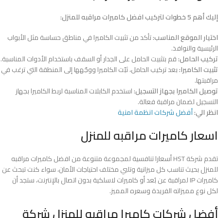
إليك أهم 5 خطوات لتركيب افضل كاميرات مراقبه للمنزل:
اختيار الموقع المناسب:
تأكد من تثبيت الكاميرا في مناطق حساسة مثل الأبواب
الرئيسية والنوافذ.
تركيب الحامل:
قم بتثبيت الحامل على الجدار أو السقف باستخدام الأدوات المناسبة.
تثبيت الكاميرا:
بعد تركيب الحامل، ثبّت الكاميرا ووجّهها إلى المنطقة التي ترغب في
مراقبتها.
توصيل الكاميرا بجهاز التسجيل:
استخدم الكابلات المناسبة لربط الكاميرا بجهاز
التسجيل لضمان مراقبة فعالة.
انظر الي:
أفضل شركات انظمة امنية
اسعار كاميرات مراقبه للمنزل
تقدم شركة HST أسعارا تنافسية لمجموعة متنوعة من افضل كاميرات مراقبه
للمنزل بحيث تناسب كل ميزانية وتلبي مختلف احتياجات الأمان، سواء كنت تبحث عن
كاميرات IP لمراقبة عن بُعد أو كاميرات لاسلكية بدون اتصال بالإنترنت، ستجد أن
لكل نوع مميزاته الفريدة وسعره المميز.
أفضل شركات كاميرا مراقبه للمنزل شركة