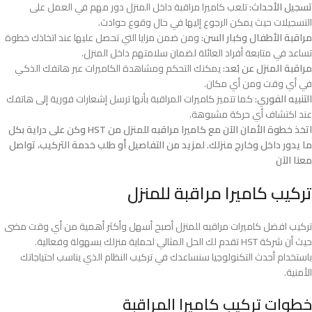
تسجيل الأحداث:
تلعب كاميرا مراقبة داخل المنزل دور مهم في العمل على
التسجيلات حيث يمكن الرجوع إليها في حال وقوع حوادث.
مراقبة الأطفال وكبار السن:
ومن ضمن مزايا التي تحصل عليها عند اتخاذك خطوة
تساعد في متابعة أفراد العائلة لضمان سلامتهم داخل المنزل.
مراقبة المنزل عن بُعد:
يمكنك التحكم ومشاهدة الكاميرات عبر هاتفك الذكي
في أي وقت ومن أي مكان.
التنبيه الفوري:
كما تتميز كاميرات المراقبة بأنها ترسل إشعارات فورية إلى هاتفك
عند اكتشاف أي حركة مشبوهة.
اتخذ خطوة الأمان الآن مع كاميرا مراقبه للمنزل من HST وكن على دراية بكل
ما يدور داخل وخارج منزلك. لمزيد من التفاصيل أو طلب خدمة التركيب، تواصل
معنا الآن
تركيب كاميرا مراقبة للمنزل
تركيب افضل كاميرات مراقبه للمنزل أصبح أسهل وأكثر أهمية من أي وقت مضى
حيث أن شركة HST تقدم لك الحل المثالي لحماية منزلك بسهولة وفعالية.
باستخدام أحدث التكنولوجيا سنساعدك في تركيب النظام الذي يناسب احتياجاتك
الأمنية.
خطوات تركيب كاميرا المراقبة