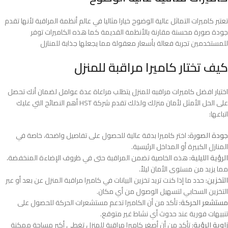
تعتبر كاميرات التماثل عالية الوضوح خيارا مثاليا في عالم أنظمة المراقبة لأنها تقدم
جودة صورة محسنة مقارنة بالأنظمة القديمة كما هذه الكاميرات توفر
للمستخدمين تجربة فعالة بأسعار معقولة مما يجعلها جذابة للمنازل
كيف تختار كاميرا مراقبة للمنزل
اختيار افضل كاميرات مراقبه للمنزل يتطلب مراعاة عدة عوامل لضمان أنك تحصل
على الحل الأمثل لأمان منزلك ولذلك تقدم شركة HST أهم النصائح التي عليك
اتباعها:
جودة الصورة:
اختر كاميرا بدقة عالية للحصول على تفاصيل واضحة، خاصة في
المنازل الكبيرة أو المداخل الرئيسية.
الرؤية الليلية:
هذه الخاصية تضمن المراقبة حتى في ظروف الإضاءة المنخفضة،
مما يزيد من مستوى الأمان ليلاً.
التخزين:
حدد ما إذا كنت تريد تخزين البيانات في كاميرا مراقبة المنزل عن بعد أو عبر
التخزين السحابي لتسهيل الوصول من أي مكان.
مستشعر الحركة:
تأكد من أن الكاميرا تدعم مستشعرات الحركة للحصول على
تنبيهات فورية عند حدوث أي نشاط غير متوقع.
زاوية الرؤية:
تأكد من أن أصغر كاميرا مراقبة للمنزل تغطي أكبر مساحة ممكنة