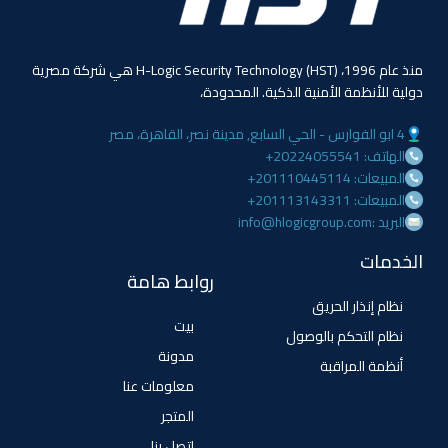
منذ عام 1996، (HST) H-Logic Security Technology هي شركة مصرية
دولية للأنظمة الأمنية الذكية. المحدودة،
4 ابو الفوارس - الحي السابع, مدينة نصر، القاهرة، مصر
الهاتف: 20224055541+
المبيعات: 201110445114+
المبيعات: 201113143311+
البريد :info@hlogicgroup.com
الخدمات
روابط هامة
نظام إنذار الحريق
بيت
نظام التحكم بالوصول
مدونة
أنظمة المراقبة
معلومات عنا
المتجر
اتصل بنا