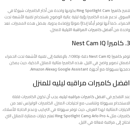
تتميز
كاميرا Ring Spotlight Cam
بكونها واحدة من أكثر الكاميرات شيوعًا في
السوق. تدعم هذه الكاميرا رؤية ليلية عالية الوضوح باستخدام تقنية الأشعة تحت
الحمراء، كما أنها توفر أيضًا إنذارًا صوتيًا وإضاءة يدوية. بفضل هذه المميزات، تعد
واحدة من
أفضل كاميرات المراقبة الليلية
للمنزل.
3. كاميرا Nest Cam IQ
توفر
كاميرا Nest Cam IQ
دقة 1080p، بالإضافة إلى تقنية الأشعة تحت الحمراء
لضمان تصوير واضح في الليل. هذه الكاميرا مثالية للمنازل الذكية، حيث يمكن
دمجها بسهولة مع أجهزة
Google Assistant
و
Amazon Alexa
.
افضل كاميرات مراقبه ليليه للمنزل
عند التفكير في
افضل كاميرات مراقبه ليليه
، يجب أن تكون الكاميرات قابلة
للاستخدام بسهولة وتتناسب مع احتياجات المنزل. الكاميرات الوايرلس تعد من
الخيارات المثالية لهذا الغرض، حيث توفر سهولة في التركيب وعدم الحاجة للأسلاك.
كاميرات مثل
Arlo Pro 4
و
Ring Spotlight Cam
تعتبر خيارات ممتازة للمنازل التي
تحتاج إلى مراقبة فعالة في الليل.