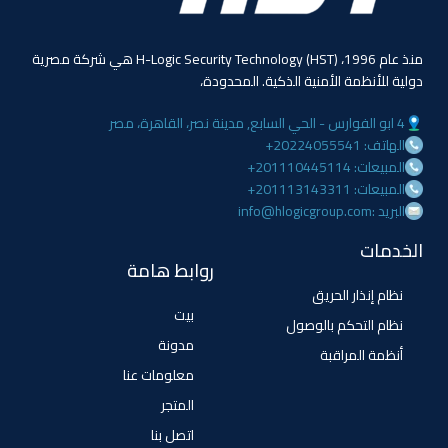
منذ عام 1996، (HST) H-Logic Security Technology هي شركة مصرية
دولية للأنظمة الأمنية الذكية. المحدودة،
4 ابو الفوارس - الحي السابع, مدينة نصر، القاهرة، مصر
الهاتف: 20224055541+
المبيعات: 201110445114+
المبيعات: 201113143311+
البريد :info@hlogicgroup.com
الخدمات
روابط هامة
نظام إنذار الحريق
بيت
نظام التحكم بالوصول
مدونة
أنظمة المراقبة
معلومات عنا
المتجر
اتصل بنا