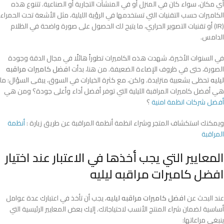
أي مكان، سواء كان في المنزل أو في المنشآت التجارية أو الصناعية. تتنوع هذه
الكاميرات حسب التقنيات التي تستخدمها في الرؤية الليلية، مثل الأشعة تحت الحمراء
(IR) أو تقنيات التصوير الحراري، ما يتيح لك الحصول على صورة واضحة في الظلام
الدامس.
في السنوات الأخيرة، شهدت هذه الكاميرات تطوراً هائلًا في مجال الدقة وجودة
الصورة، حتى في ظروف الإضاءة الضعيفة. من هنا، بدأت
افضل كاميرات مراقبه
ليليه
تحظى بشعبية متزايدة. ولكن، مع كثرة الخيارات في السوق، يبقى السؤال: ما
هي أفضل كاميرات المراقبة الليلية التي توفر أفضل أداء وأعلى جودة؟ ومن هي
أفضل شركات انظمة امنية
؟
ويمكنك استكشاف المتجر وشراء انظمة أنظمة المراقبة عن طريق زيارة :
أنظمة
المراقبة
المعايير التي يجب أخذها في الاعتبار عند اختيار
افضل كاميرات مراقبه ليليه
عند البحث عن
افضل كاميرات مراقبه ليليه
، يجب أن تأخذ في اعتبارك عدة عوامل
أساسية لضمان شراء المنتج الأنسب لاحتياجاتك. إليك بعض المعايير الرئيسية التي
ينبغي مراعاتها: