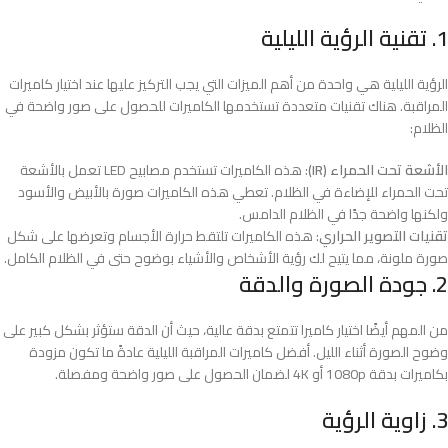
1. تقنية الرؤية الليلية
الرؤية الليلية هي واحدة من أهم الميزات التي يجب التركيز عليها عند اختيار كاميرات
المراقبة. هناك تقنيات متعددة تستخدمها الكاميرات للحصول على صور واضحة في
الظلام:
الأشعة تحت الحمراء (IR)
: هذه الكاميرات تستخدم مصابيح LED تعمل بالأشعة
تحت الحمراء للإضاءة في الظلام. تعطي هذه الكاميرات صورة بالأبيض والأسود
ولكنها واضحة جدًا في الظلام الدامس.
تقنيات التصوير الحراري
: هذه الكاميرات تلتقط حرارة الأجسام وتعرضها على شكل
صورة ملونة، مما يتيح لك رؤية الأشخاص والأشياء بوضوح حتى في الظلام الكامل.
2. جودة الصورة والدقة
من المهم أيضًا اختيار كاميرا تتمتع بدقة عالية، حيث أن الدقة ستؤثر بشكل كبير على
وضوح الصورة أثناء الليل. أفضل كاميرات المراقبة الليلية عادةً ما تكون مزودة
بكاميرات بدقة 1080p أو 4K لضمان الحصول على صور واضحة ومفصلة.
3. زاوية الرؤية