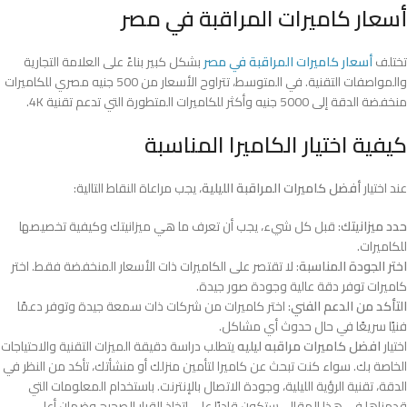
أسعار كاميرات المراقبة في مصر
تختلف
أسعار كاميرات المراقبة في مصر
بشكل كبير بناءً على العلامة التجارية
والمواصفات التقنية. في المتوسط، تتراوح الأسعار من 500 جنيه مصري للكاميرات
منخفضة الدقة إلى 5000 جنيه وأكثر للكاميرات المتطورة التي تدعم تقنية 4K.
كيفية اختيار الكاميرا المناسبة
عند اختيار
أفضل كاميرات المراقبة الليلية
، يجب مراعاة النقاط التالية:
حدد ميزانيتك
: قبل كل شيء، يجب أن تعرف ما هي ميزانيتك وكيفية تخصيصها
للكاميرات.
اختر الجودة المناسبة
: لا تقتصر على الكاميرات ذات الأسعار المنخفضة فقط. اختر
كاميرات توفر دقة عالية وجودة صور جيدة.
التأكد من الدعم الفني
: اختر كاميرات من شركات ذات سمعة جيدة وتوفر دعمًا
فنيًا سريعًا في حال حدوث أي مشاكل.
اختيار
افضل كاميرات مراقبه ليليه
يتطلب دراسة دقيقة الميزات التقنية والاحتياجات
الخاصة بك. سواء كنت تبحث عن كاميرا لتأمين منزلك أو منشأتك، تأكد من النظر في
الدقة، تقنية الرؤية الليلية، وجودة الاتصال بالإنترنت. باستخدام المعلومات التي
قدمناها في هذا المقال، ستكون قادرًا على اتخاذ القرار الصحيح وضمان أعلى