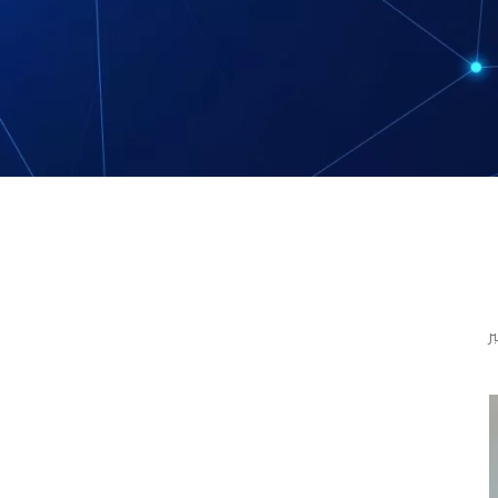
و
ت عبر