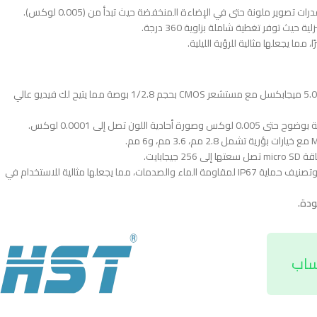
تأتي افضل كاميرا مراقبه وايرلس (كاميرا مراقبة داخلية HST-2511-FN-SIR) بدقة 5.0 ميجابكسل مع مستشعر CMOS بحجم 1/2.8 بوصة مما يتيح لك فيديو عالي
إضافةً إلى ذلك توفر كاميرا وايرلس للبيع صوت ثنائي الاتجاه مع ميكروفون مدمج، وتصنيف حماية IP67 لمقاومة الماء والصدمات، مما يجعلها مثالية للاستخدام في
ساب