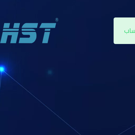
اقبة بأحدث الابتكارات لضمان حماية قصوى.
ساب
 معرفة طريقة تركيب كاميرا وايرلس ولذلك يمكنك اتباع بعض الخطوات التي تتمثل
قبه وايرلس سواء كان المكان في منزلك أو عملك و تحديد الزاوية المناسبة وذلك