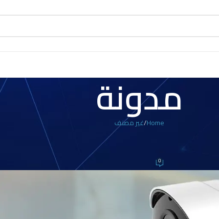
مدونة
Home
غير مصنف
 مصنف
مراقبه وايرلس
0
On 13 أكتوبر، 2024