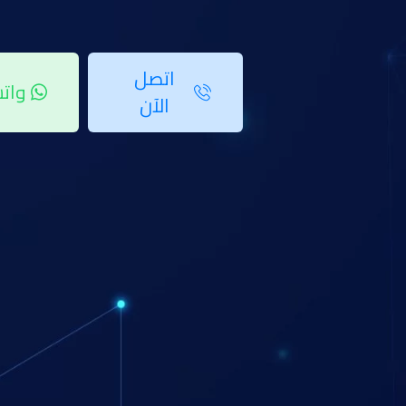
عن أمان فعال وموثوق حيث يمكنك الاعتماد على الشركة لتوفير أفضل تقنيات المر
اتصل
وات
الآن
اكتشف حماية لا مثيل لها مع افضل كاميرا مراقبه وايرلس من شركة HST. تواصل معنا اليوم!
طريقة كاميرا مراقبه وايرلس
عند اختيارك لكاميرا وايرلس للبيع يجب عليك مراعاة بعض العوامل والتي من أهمها
في التالي:
اختيار الموقع المناسب
يجب عليك تحديد الأماكن التي تحتاج إلى مراقبتها باستمرار لتركيب افضل كاميرا مرا
لمساعدتك في مراقبة المكان بأكمله.
توصيل الكاميرات بمصدر الطاقة