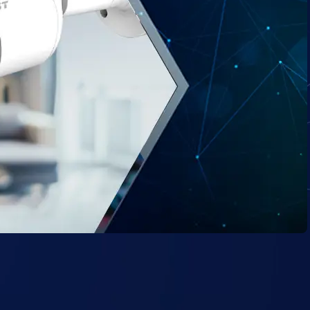
افضل كاميرا مراقبه وايرلس للبيع هي الحل الأمثل لتأمين منزلك أو عملك حيث تقدم
العالية وذلك مع اتصال لاسلكي آمن وسهل، يمكنك مراقبة كل زاوية بسهولة ود+
مع شركة HST يمكنك الاختيار من بين مجموعة متنوعة من كاميرات وايرلس مرا