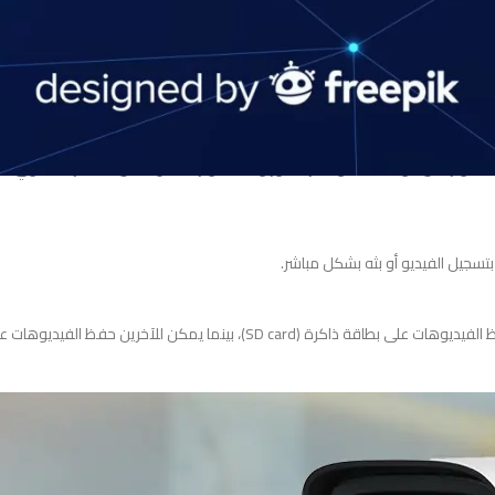
ا بمصدر طاقة قريب كما أن بعض الكاميرات تأتي ببطاريات قابلة لإعادة الشحن، وه
ل اسم شبكة الواي فاي وكلمة السر ثم التأكد من استقبال إشارة من الواي فاي.
صوير مثل جودة الفيديو، الحركة، وزاوية التصوير كما أن بعض الكاميرات تحتوي
تسجيل الفيديو أو بثه بشكل مباشر.
تحقق من خيارات التخزين المتاحة في افضل كاميرا مراقبه وايرلس حيث تتيح لك حفظ الفيديوهات على بطاقة ذاكرة (SD card)، بينما يمكن للآخرين حفظ الفيديوها