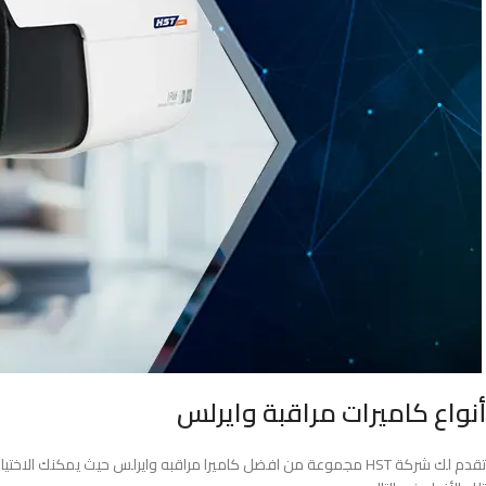
أنواع كاميرات مراقبة وايرلس
تقدم لك شركة HST مجموعة من افضل كاميرا مراقبه وايرلس حيث يمكن