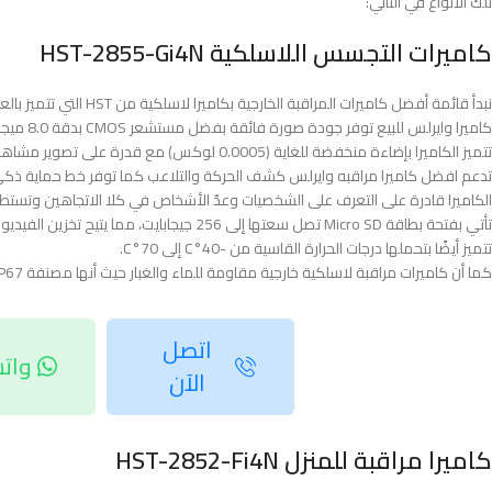
تلك الأنواع في التالي:
كاميرات التجسس اللاسلكية HST-2855-Gi4N
نبدأ قائمة أفضل كاميرات المراقبة الخارجية بكاميرا لاسلكية من HST التي تتميز بالعديد من المواصفات الرائعة.
كاميرا وايرلس للبيع توفر جودة صورة فائقة بفضل مستشعر CMOS بدقة 8.0 ميجابكسل، مما يتيح تصويرًا دقيقًا حتى في ظروف الإضاءة الصعبة.
تتميز الكاميرا بإضاءة منخفضة للغاية (0.0005 لوكس) مع قدرة على تصوير مشاهد ملونة في بيئات ذات إضاءة ضعيفة جدًا.
تدعم افضل كاميرا مراقبه وايرلس كشف الحركة والتلاعب كما توفر خط حماية ذكي، م
الكاميرا قادرة على التعرف على الشخصيات وعدّ الأشخاص في كلا الاتجاهين وتستطيع تتبع حتى 100 هدف في وقت واحد، مما يجعلها مثالية
تأتي بفتحة بطاقة Micro SD تصل سعتها إلى 256 جيجابايت، مما يتيح تخزين الفيديو محليًا لفترات طويلة، بالإضافة إلى ميزة الصوت ثنائي الاتجاه للتواصل عن بُعد.
تتميز أيضًا بتحملها درجات الحرارة القاسية من -40°C إلى 70°C.
كما أن كاميرات مراقبة لاسلكية خارجية مقاومة للماء والغبار حيث أنها مصنفة IP67 ولذلك هي مثالية للاستخدام الخارجي في جميع الظروف الجوية.
اتصل
وات
الآن
كاميرا مراقبة للمنزل HST-2852-Fi4N