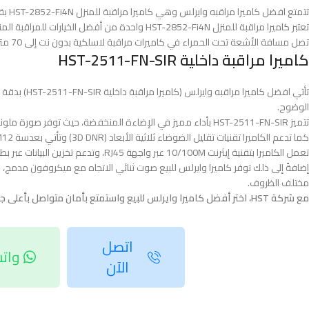
تتمتع افضل كاميرا مراقبه وايرلس وهي كاميرا مراقبة للمنزل HST-2852-Fi4N بقدرات تصوير ملونة حتى في الإضاءة المنخفضة حيث تبدأ من (0.005 لوكس).
تعتبر كاميرا مراقبة للمنزل HST-2852-Fi4N واحدة من أفضل الخيارات للمراقبة المنزلية حيث توفر تغطية شاملة بزاوية 360 درجة.
تصل مسافة الأشعة تحت الحمراء في كاميرات مراقبة لاسلكية بدون نت إلى 70 مترًا، مما يجعلها مثالية للرؤية الليلية.
كاميرا مراقبة داخلية HST-2511-FN-SIR
الوضوح.
تتميز HST-2511-FN-SIR بأداء مميز في الإضاءة المنخفضة، حيث توفر صورة ملونة بوضوح حتى 0.005 لوكس وصورة أحادية اللون تصل إلى 0.0001 لوكس.
كما تدعم الكاميرا تقنيات تقليل الضوضاء ثلاثية الأبعاد (3D DNR) وتأتي بعدسة M12 مع خيارات بؤرية تشمل 2.8 مم، 3.6 مم، و6 مم.
تعمل الكاميرا بتقنية إيثرنت 10/100M عبر واجهة RJ45، وتدعم تخزين البيانات عبر بطاقة micro SD تصل سعتها إلى 256 جيجابايت.
مختلف الظروف.
مع شركة HST، اختر أفضل كاميرا وايرلس للبيع واستمتع بأمان متواصل بأعلى جودة.
اتصل
وات
الآن