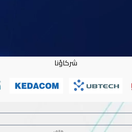
شركاؤنا
هاتف