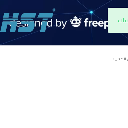
ساب
 تتضمن :