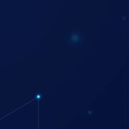
أهم شركات كوالين في مصر
سوف نستعرض اهم وافضل شركات كوالين في مصر والتي تشمل :
شركة HST
تعتبر
شركة HST
واحدة من أفضل شركات كوالين في مصر، حيث تقدم مجموعة واسعة م
توفير كوالين تقليدية وذكية بأعلى معايير الجودة.
تقديم ضمان وخدمات ما بعد البيع.
دعم فني مستمر لحل المشكلات التقنية.
شركات دولية ومحلية أخرى
شركات دولية توفر كوالين مستوردة بتقنيات متقدمة.
شركات محلية تقدم خيارات اقتصادية وعملية تناسب جميع الفئات.
ويمكنك معرفة المزيد عن :
ماكينة غلق الباب
بوابات الكترونية للمحلات