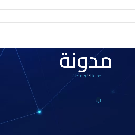
مدونة
Home
غير مصنف
 مصنف
بل الآمن لمنزلك وأعمالك
0
O ديسمبر، 2024
ي مصر
كواحد من الحلول الأكثر جذبًا للانتباه. حيث يقدم القفل الذكي مزيجًا مثاليًا ب
يات الأمان دون التضحية بسهولة الاستخدام.