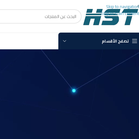
Skip to navigation
Skip to main content
تصفح الأقسام
غير
قفل باب ذكي مصر: المستق
Posted by
Loay
n 19
مع تطور التكنولوجيا وسعي الجميع لتوفير حلول مبتكرة وآمنة، ظهر
قفل باب ذك
الأمان والراحة، مما يجعله الخيار الأمثل للأفراد والشركات التي تبحث عن تعزيز مستو