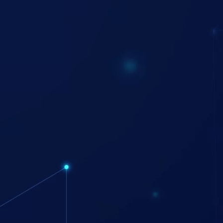
2. سهولة التحكم
من خلال تطبيقات مخصصة، يمكنك فتح الباب أو غلقه عن بُعد. هذه الميزة تجعل الح
3. التوافق مع الأنظمة الذكية
Assistant.
4. إمكانية الوصول المتعدد
يمكن منح أفراد الأسرة أو الموظفين صلاحيات دخول خاصة بهم، مما يلغي الحاجة 
ويمكنك استكشاف وشراء المنتجات عن طريق زيارة
المتجر
التطبيقات العملية للقفل الذكي
يوجد العديد من التطبيقات العملية ل
كوالين سمارت
ومن أهمها :