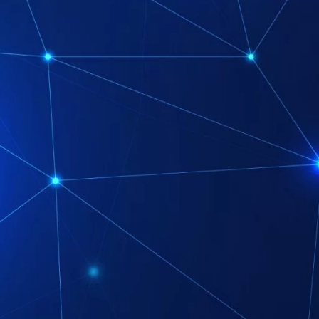
ر، وأجهزة المساعد الشخصي مثل Alexa وGoogle