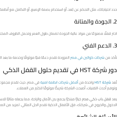
حدد احتياجاتك، مثل التحكم عن بُعد، أو استخدام بصمة الإصبع، أو التكامل مع أنظمة ا
2. الجودة والمتانة
اختر قفلًا مصنوعًا من مواد عالية الجودة لضمان طول العمر وتحمل الظروف المخت
3. الدعم الفني
تأكد من
شركات كوالين في مصر
المزودة تقدم دعمًا فنيًا موثوقًا وخدمة ما بعد الب
دور شركة HST في تقديم حلول القفل الذكي
تُعد
شركة HST
واحدة من
أفضل شركات انظمة امنية
في مصر، حيث تقدم مجموعة وا
وتوفير أحدث التقنيات، أصبحت الشركة شريكًا موثوقًا للكثير من العملاء.
يعد
قفل باب ذكي مصر
خيارًا مبتكرًا يجمع بين الأمان والراحة، مما يجعله مثالي
الدخول والخروج في شركتك، فإن الأقفال الذكية تقدم الحل المثالي. لمزيد من الم