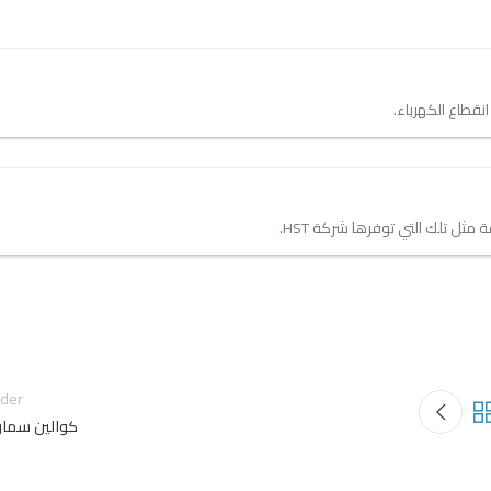
نقطاع الكهرباء.
مثل تلك التي توفرها شركة HST.
lder
كوالين سمار