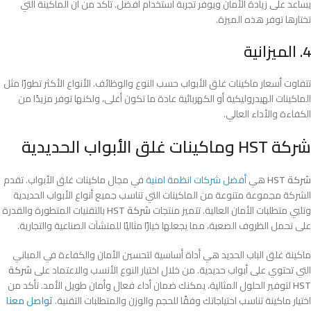
يساعد على زيادة الأمان ويوفر تجربة استخدام أفضل. تأكد من أن الماكينة التي
تختارها توفر هذه الميزة.
4. الميزانية
تتفاوت أسعار ماكينات غلق الأبواب حسب النوع والوظائف. الأنواع الأكثر تطورًا مثل
الماكينات الهيدروليكية أو الكهربائية عادة ما تكون أغلى، ولكنها توفر مزيدًا من
الكفاءة والأداء العالي.
شركة HST وماكينات غلق الأبواب الحديدية
شركة HST
هي
أفضل شركات انظمة امنية
في مجال ماكينات غلق الأبواب. تقدم
الشركة مجموعة متنوعة من الماكينات التي تناسب جميع أنواع الأبواب الحديدية
وتلبي متطلبات الأمان العالية. تتميز منتجات
شركة HST
بالتقنيات المتطورة والقدرة
على تحمل الظروف الصعبة، مما يجعلها خيارًا مثاليًا للمنشآت الصناعية والتجارية.
ماكينة غلق الباب الحديد هي أداة أساسية لتحسين الأمان والكفاءة في المباني
التي تحتوي على أبواب حديدية. من خلال اختيار النوع الأنسب والاعتماد على
شركة
HST
لتوفير الحلول المثالية، يمكنك ضمان أداء فعال وأمان طويل الأمد. تأكد من
اختيار ماكينة تناسب احتياجاتك وفقًا للحجم والوزن والمتطلبات التقنية.
تواصل معنا