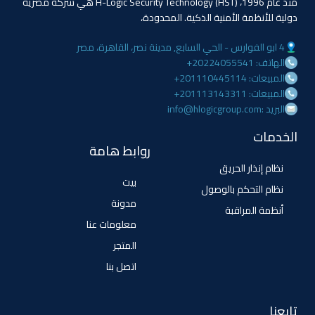
منذ عام 1996، (HST) H-Logic Security Technology هي شركة مصرية
دولية للأنظمة الأمنية الذكية. المحدودة،
4 ابو الفوارس - الحي السابع, مدينة نصر، القاهرة، مصر
الهاتف: 20224055541+
المبيعات: 201110445114+
المبيعات: 201113143311+
البريد :info@hlogicgroup.com
الخدمات
روابط هامة
نظام إنذار الحريق
بيت
نظام التحكم بالوصول
مدونة
أنظمة المراقبة
معلومات عنا
المتجر
اتصل بنا
تابعنا