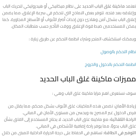
تعتمد
ماكينة غلق الباب الحديد
على نظام ميكانيكي أو هيدروليكي لتحريك الباب
وإغلاقه بعد فتحه. تتوفر بعض النماذج التي تتحكم في سرعة الإغلاق، مما يضمن
إغلاق الباب بشكل آمن وهادئ دون إحداث أضرار للأبواب أو الأسطح المجاورة. كما
يمكن للمستخدمين ضبط قوة الإغلاق ووقت التأخير حسب متطلبات المكان.
ويمكنك استتكشاف المتجر وشراء انظمة التحكم عن طريق زيارة :
نظام التحكم بالوصول
انظمة التحكم بالدخول والخروج
مميزات ماكينة غلق الباب الحديد
سوف نستعرض اهم مزايا ماكينة غلق الباب وهي :
زيادة الأمان
: تضمن هذه الماكينات غلق الأبواب بشكل محكم، مما يقلل من
فرص الدخول غير المصرح به ويحسن من مستوى الأمان في المباني.
الراحة التلقائية
: مع ماكينة غلق الباب الحديد، لا يحتاج المستخدم إلى القلق بشأن
غلق الباب يدويًا، مما يوفر راحة إضافية للأشخاص في المباني.
التوفير في الطاقة
: تساهم في الحفاظ على درجة الحرارة الداخلية للمبنى من خلال