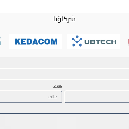
شركاؤنا
هاتف