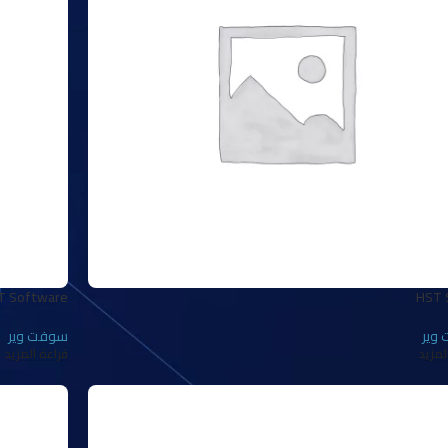
T Software
HST 
وير
سوفت وير
لمزيد
قراءة المزيد