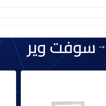
سوفت وير
عرض
9
12