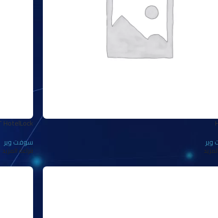
 HotelLock
وير
سوفت وير
لمزيد
قراءة المزيد