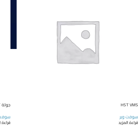
HST VMS
جولة HST جارد
سوفت وير
سوفت 
قراءة المزيد
قراءة ا