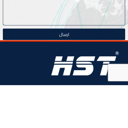
ارسال
منذ عام 1996، (HST) H-Logic Security Technology هي شركة مصرية
دولية للأنظمة الأمنية الذكية. المحدودة،
4 ابو الفوارس - الحي السابع, مدينة نصر، القاهرة، مصر
الهاتف: 20224055541+
المبيعات: 201110445114+
المبيعات: 201113143311+