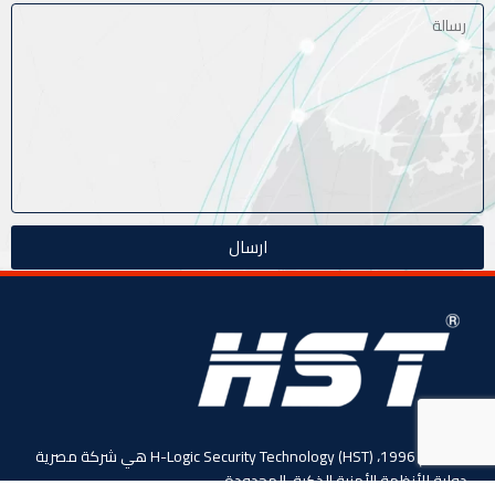
ارسال
منذ عام 1996، (HST) H-Logic Security Technology هي شركة مصرية
دولية للأنظمة الأمنية الذكية. المحدودة،