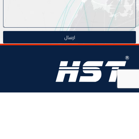
ارسال
منذ عام 1996، (HST) H-Logic Security Technology هي شركة مصرية
دولية للأنظمة الأمنية الذكية. المحدودة،
4 ابو الفوارس - الحي السابع, مدينة نصر، القاهرة، مصر
الهاتف: 20224055541+
المبيعات: 201110445114+
المبيعات: 201113143311+