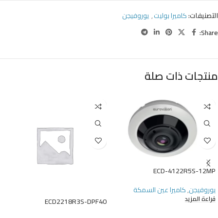
التصنيفات:
كاميرا بوليت
,
يوروفيجن
Share:
منتجات ذات صلة
ECD-4122R5S-12MP
يوروفيجن
,
كاميرا عين السمكة
قراءة المزيد
ECD2218R3S-DPF40