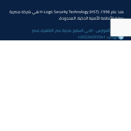
منذ عام 1996، (HST) H-Logic Security Technology هي شركة مصرية
دولية للأنظمة الأمنية الذكية. المحدودة،
4 ابو الفوارس - الحي السابع, مدينة نصر، القاهرة، مصر
الهاتف: 20224055541+
المبيعات: 201110445114+
المبيعات: 201113143311+
البريد :info@hlogicgroup.com
الخدمات
روابط هامة
نظام إنذار الحريق
بيت
نظام التحكم بالوصول
مدونة
أنظمة المراقبة
معلومات عنا
المتجر
اتصل بنا