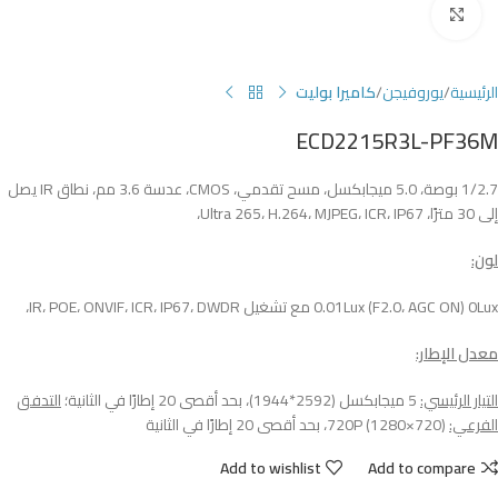
Click to enlarge
الرئيسية
يوروفيجن
كاميرا بوليت
ECD2215R3L-PF36M
1/2.7 بوصة، 5.0 ميجابكسل، مسح تقدمي، CMOS، عدسة 3.6 مم، نطاق IR يصل
إلى 30 مترًا، Ultra 265، H.264، MJPEG، ICR، IP67،
لون:
0.01Lux (F2.0، AGC ON) 0Lux مع تشغيل IR، POE، ONVIF، ICR، IP67، DWDR،
معدل الإطار:
التيار الرئيسي:
5 ميجابكسل (2592*1944)، بحد أقصى 20 إطارًا في الثانية؛
التدفق
الفرعي:
720P (1280×720)، بحد أقصى 20 إطارًا في الثانية
Add to wishlist
Add to compare