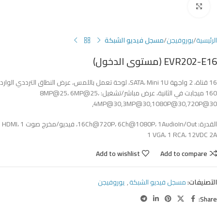
Click to enlarge
الرئيسية
يوروفيجن
مسجل فيديو الشبكة
EVR202-E16 (مستوى الدخول)
16 قناة، 2 واجهة SATA، Mini 1U، لوحة تعمل باللمس، عرض النطاق الترددي الوارد
160 ميجابت في الثانية، عرض مباشر/تشغيل: 8MP@25، 6MP@25،
4MP@30,3MP@30,1080P@30,720P@30,
القدرة: 16Ch@720P، 6Ch@1080P، 1AudioIn/Out، فيديو/مخرج صوت 1 HDMI،
1 VGA، 1 RCA، 12VDC 2A
Add to wishlist
Add to compare
التصنيفات:
مسجل فيديو الشبكة
,
يوروفيجن
Share: