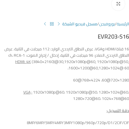
Click to enlarge
الرئيسية
يوروفيجن
مسجل فيديو الشبكة
EVR203-S16
16 قناة/HDMI وVGA، عرض النطاق الترددي الوارد: 112 ميجابت في الثانية، عرض
النطاق الترددي الصادر: 96 ميجابت في الثانية، إدخال / إخراج الصوت: 1-ch، RCA
HDMI: 4K
(3840×2160)@30,1920x1080p@60, 1920x1080p@50,
1600×1200@60,1280×1024@ 60،
1280×720@60، 4224×768@60
VGA
:
1920x1080p@60، 1920x1080p@50، 1280×1024@60،
1280×720@60، 1024×768@60
دقة التسجيل:
8MP/6MP/5MP/4MP/3MP/1080p/960p/720p/D1/2CIF/CIF