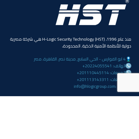
منذ عام 1996، (HST) H-Logic Security Technology هي شركة مصرية
دولية للأنظمة الأمنية الذكية. المحدودة،
4 ابو الفوارس - الحي السابع, مدينة نصر، القاهرة، مصر
الهاتف: 20224055541+
المبيعات: 201110445114+
المبيعات: 201113143311+
البريد :info@hlogicgroup.com
الخدمات
روابط هامة
نظام إنذار الحريق
بيت
نظام التحكم بالوصول
مدونة
أنظمة المراقبة
معلومات عنا