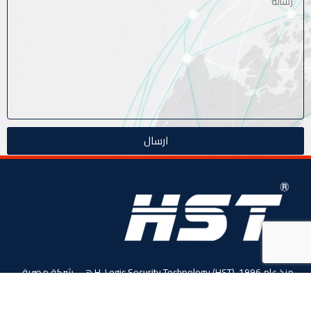
ارسال
منذ عام 1996، (HST) H-Logic Security Technology هي شركة مصرية
دولية للأنظمة الأمنية الذكية. المحدودة،