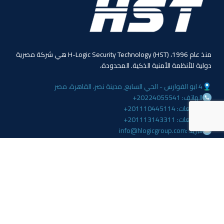
منذ عام 1996، (HST) H-Logic Security Technology هي شركة مصرية
دولية للأنظمة الأمنية الذكية. المحدودة،
4 ابو الفوارس - الحي السابع, مدينة نصر، القاهرة، مصر
الهاتف: 20224055541+
المبيعات: 201110445114+
المبيعات: 201113143311+
البريد :info@hlogicgroup.com
الخدمات
روابط هامة
نظام إنذار الحريق
بيت
نظام التحكم بالوصول
مدونة
أنظمة المراقبة
معلومات عنا