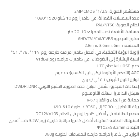
مستشعر الصورة
: 1/2.9″ 2MP CMOS
عدد البيكسلات الفعالة
: في كاميرا زوم 10 كيلو 1920*1080
نظام الصورة
: PAL/NTSC
مسافة الأشعة تحت الحمراء
: 10-20 متر
مخرج الفيديو
: AHD/TVI/CVI/CVBS
العدسة
: 2.8mm، 3.6mm، 6mm
زاوية الرؤية الأفقية
: في أفضل كاميرا مراقبة خارجية زوم 114°، 78°، 51°
نسبة الإشارة إلى الضوضاء
: في كاميرات مراقبة زوم ≥41dB
دعم OSD
: باستخدام UTC
AGC (التحكم الأوتوماتيكي في الكسب)
: مدعوم
توازن اللون الأبيض
: تلقائي/يدوي
إعدادات الفيديو
: تشمل التباين، حدة الصورة، التشبع اللوني، DWDR، DNR
هيكل الكاميرا
: سبائك الألومنيوم
حماية من الماء والغبار
: IP67
بيئة التشغيل
: -30℃ إلى 60℃ / رطوبة 10%-90%
مصدر الطاقة
: في أفضل كاميرا زوم في العالم DC12V±10%
استهلاك الطاقة
: تستهلك أفضل كاميرا مراقبة خارجية زوم 3.2W كحد أقصى
الأبعاد
: Φ102×93.2mm
الوزن
: في كاميرا مراقبة خارجية للمسافات الطويلة 360g