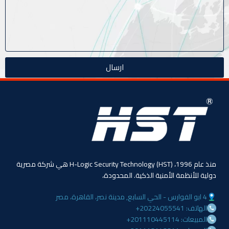
ارسال
منذ عام 1996، (HST) H-Logic Security Technology هي شركة مصرية
دولية للأنظمة الأمنية الذكية. المحدودة،
4 ابو الفوارس - الحي السابع, مدينة نصر، القاهرة، مصر
الهاتف: 20224055541+
المبيعات: 201110445114+