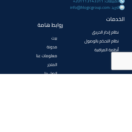
المبيعات: 201113143311+
البريد :info@hlogicgroup.com
الخدمات
روابط هامة
نظام إنذار الحريق
بيت
نظام التحكم بالوصول
مدونة
أنظمة المراقبة
معلومات عنا
المتجر
اتصل بنا
تابعنا
فيسبوك
تويتر
انستغرام