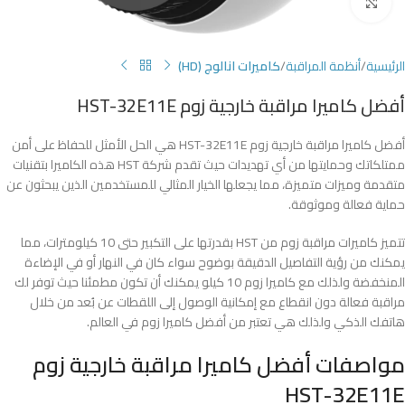
Click to enlarge
الرئيسية
أنظمة المراقبة
كاميرات انالوج (HD)
أفضل كاميرا مراقبة خارجية زوم HST-32E11E
أفضل كاميرا مراقبة خارجية زوم HST-32E11E هي الحل الأمثل للحفاظ على أمن
ممتلكاتك وحمايتها من أي تهديدات حيث تقدم شركة HST هذه الكاميرا بتقنيات
متقدمة وميزات متميزة، مما يجعلها الخيار المثالي للمستخدمين الذين يبحثون عن
حماية فعالة وموثوقة.
تتميز كاميرات مراقبة زوم من HST بقدرتها على التكبير حتى 10 كيلومترات، مما
يمكنك من رؤية التفاصيل الدقيقة بوضوح سواء كان في النهار أو في الإضاءة
المنخفضة ولذلك مع كاميرا زوم 10 كيلو يمكنك أن تكون مطمئنا حيث توفر لك
مراقبة فعالة دون انقطاع مع إمكانية الوصول إلى اللقطات عن بُعد من خلال
هاتفك الذكي ولذلك هي تعتبر من أفضل كاميرا زوم في العالم.
مواصفات أفضل كاميرا مراقبة خارجية زوم
HST-32E11E