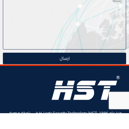
ارسال
منذ عام 1996، (HST) H-Logic Security Technology هي شركة مصرية
دولية للأنظمة الأمنية الذكية. المحدودة،