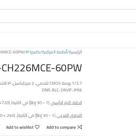
الرئيسية
أنظمة المراقبة
كاميرا IP
26MCE-60PW
-CH226MCE-60PW
DNR، BLC، ONVIF، IP66
الدقة: التيار الرئيسي
(1 ~ 30 إطارًا في الثانية) 1080P(1920×1080)، 960P(1280×960)، 720P(1280×720)
التدفق الفرعي
(1 ~ 30 إطارًا في الثانية)، VGA (640 × 480)، QVGA (320 × 240)
Add to wishlist
Add to compare