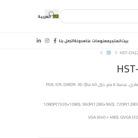
العربية
بيت
المتجر
معلومات عنا
مدونة
اتصل بنا
HST-CH2
HST
1/2.7 بوصة CMOS تقدمي، 2 ميجابكسل، IP اقتصادي، عدسة 6 مم، حتى 40 مترًا، POE، ICR، DWDR، 3D