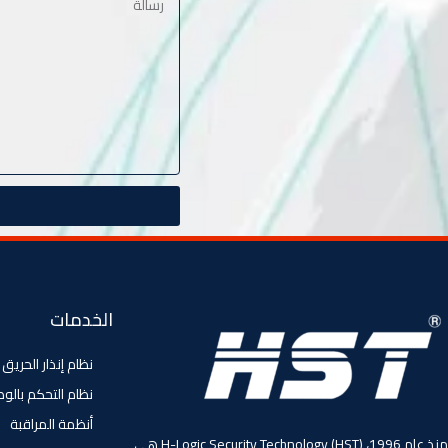
الخدمات
نظام إنذار الحريق
نظام التحكم بالو
أنظمة المراقبة
منذ عام 1996، (HST) H-Logic Security Technology هي