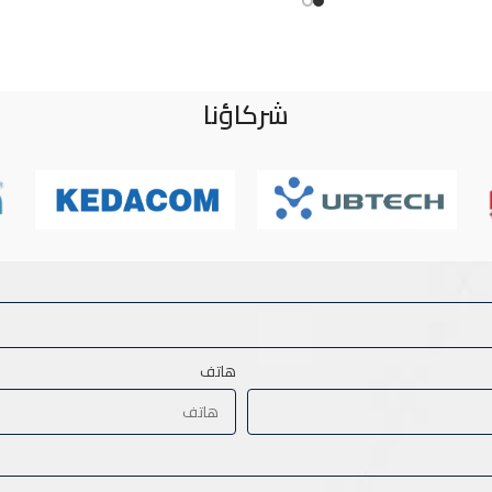
شركاؤنا
هاتف