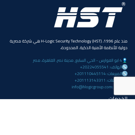
منذ عام 1996، (HST) H-Logic Security Technology هي شركة مصرية
دولية للأنظمة الأمنية الذكية. المحدودة،
4 ابو الفوارس - الحي السابع, مدينة نصر، القاهرة، مصر
الهاتف: 20224055541+
المبيعات: 201110445114+
المبيعات: 201113143311+
البريد :info@hlogicgroup.com
الخدمات
روابط هامة
نظام إنذار الحريق
بيت
نظام التحكم بالوصول
مدونة
أنظمة المراقبة