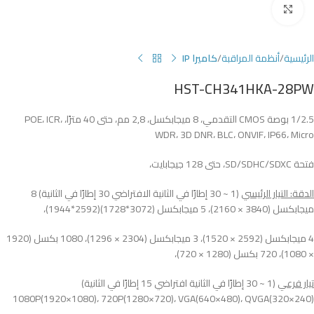
Click to enlarge
الرئيسية
أنظمة المراقبة
كاميرا IP
HST-CH341HKA-28PW
1/2.5 بوصة CMOS التقدمي، 8 ميجابكسل، 2,8 مم، حتى 40 مترًا، POE، ICR،
WDR، 3D DNR، BLC، ONVIF، IP66، Micro
فتحة SD/SDHC/SDXC، حتى 128 جيجابايت،
الدقة: التيار الرئيسي
(1 ~ 30 إطارًا في الثانية الافتراضي 30 إطارًا في الثانية) 8
ميجابكسل (3840 × 2160)، 5 ميجابكسل (3072*1728)(2592*1944)،
4 ميجابكسل (2592 × 1520)، 3 ميجابكسل (2304 × 1296)، 1080 بكسل (1920
× 1080)، 720 بكسل (1280 × 720)،
تيار فرعي
(1 ~ 30 إطارًا في الثانية افتراضي 15 إطارًا في الثانية)
1080P(1920×1080)، 720P(1280×720)، VGA(640×480)، QVGA(320×240)