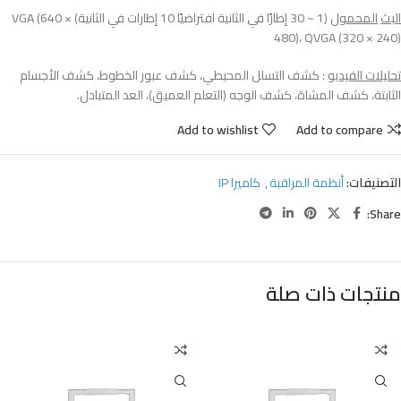
البث
المحمول
(1 ~ 30 إطارًا في الثانية افتراضيًا 10 إطارات في الثانية) VGA (640 ×
480)، QVGA (320 × 240)
تحليلات الفيديو
: كشف التسلل المحيطي، كشف عبور الخطوط، كشف الأجسام
الثابتة، كشف المشاة، كشف الوجه (التعلم العميق)، العد المتبادل.
Add to wishlist
Add to compare
التصنيفات:
أنظمة المراقبة
,
كاميرا IP
Share:
منتجات ذات صلة