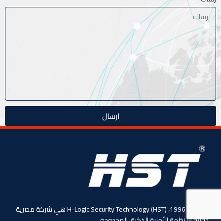
ارسال
منذ عام 1996، (HST) H-Logic Security Technology هي شركة مصرية
دولية للأنظمة الأمنية الذكية. المحدودة،