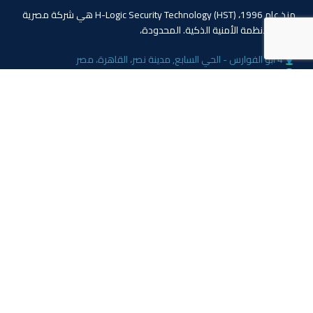
منذ عام 1996، (HST) H-Logic Security Technology هي شركة مصرية
دولية للأنظمة الأمنية الذكية. المحدودة،
4 ابو الفوارس - الحي السابع, مدينة نصر، القاهرة، مصر
الهاتف: 20224055541+
المبيعات: 201110445114+
المبيعات: 201113143311+
البريد :info@hlogicgroup.com
الخدمات
روابط هامة
نظام إنذار الحريق
بيت
نظام التحكم بالوصول
مدونة
أنظمة المراقبة
معلومات عنا
المتجر
اتصل بنا