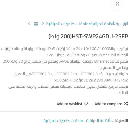
Click to enlarge
الرئيسية
أنظمة المراقبة
ملحقات كاميرات المراقبة
HST-SWP24GDU-2SFP(200 واط)
توفير 24x 10/100 / 1000Mbps منافذ إيثرنت PoE للوصلة الهابطة ومنافذ إيثرنت
للوصلة الصاعدة 2x جيجابت ومنفذ ألياف جيجابت 2x ؛
تدعم منافذ Ethernet للوصلة الهابطة PoE+، ويدعم كل منفذ إخراج 30 وات؛ 200
واط في المجموع
متوافق مع 3、IEEE802.3u、IEEE802.3ab、IEEE802.3 af/في المعيار؛
عنوان MAC 8K، ذاكرة تخزين مؤقت 4 ميجابايت؛
تركيب سريع، تشغيل سهل، مناسب لتركيبات سطح المكتب والرف المثبتة على
الحائط.
Add to wishlist
Add to compare
التصنيفات:
أنظمة المراقبة
,
ملحقات كاميرات المراقبة