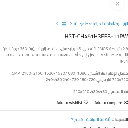
Click to enlarge
الرئيسية
أنظمة المراقبة
كاميرا IP
HST-CH451H3FEB-11PW
1/2.9 بوصة CMOS التقدمي، 5 ميجابكسل، 1.1 مم، زاوية الرؤية: 360 درجة، نطاق
الأشعة تحت الحمراء يصل إلى 5 أمتار، POE، ICR، DWDR، 3D DNR، BLC، ONVIF،
IP64،
معدل الإطار: التيار الرئيسي 5MP (2160×2160) 1520×1520,1080×1080،
720×720 تيار فرعي 720×720,480×480,240×240
تيار المحمول 480×480، 240×240
Add to wishlist
Add to compare
التصنيفات:
أنظمة المراقبة
,
كاميرا IP