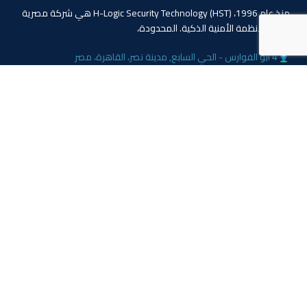
منذ عام 1996، (HST) H-Logic Security Technology هي شركة مصرية
دولية للأنظمة الأمنية الذكية. المحدودة،
4 ابو الفوارس - الحي السابع, مدينة نصر، القاهرة، مصر
الهاتف: 20224055541+
المبيعات: 201110445114+
المبيعات: 201113143311+
البريد :info@hlogicgroup.com
الخدمات
روابط هامة
نظام إنذار الحريق
بيت
نظام التحكم بالوصول
مدونة
أنظمة المراقبة
معلومات عنا
المتجر
اتصل بنا