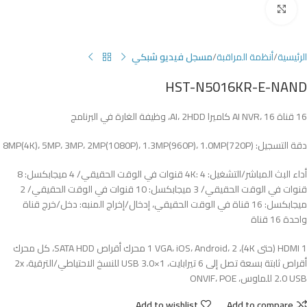
Click to enlarge
الرئيسية
أنظمة المراقبة
مسجل فيديو شبكي
HST-N5016KR-E-NAND
16 قناة AI NVR، 16 كاميرا AI، 2HDD، وظيفة الغارة في البرنامج
دقة التسجيل: 8MP(4K)، 5MP، 3MP، 2MP(1080P)، 1.3MP(960P)، 1.0MP(720P)
أداء البث المباشر/التشغيل: 4K: 4 قنوات في الوقت الحقيقي/ 4 ميجابكسل: 8
قنوات في الوقت الحقيقي/ 3 ميجابكسل: 10 قنوات في الوقت الحقيقي/ 2
ميجابكسل: 16 قناة في الوقت الحقيقي، إدخال/إخراج المنبه: دخل/خرج قناة
واحدة 16 قناة
1 HDMI (حتى 4K)، 1 VGA، iOS، Android، 2 محرك أقراص SATA HDD، كل محرك
أقراص ثابتة بسعة تصل إلى 6 تيرابايت، 1×3.0 USB للنسخ الاحتياطي/الترقية، 2x
2.0 USB للماوس، ONVIF، POE
Add to wishlist
Add to compare