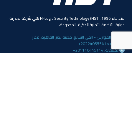
منذ عام 1996، (HST) H-Logic Security Technology هي شركة مصرية
دولية للأنظمة الأمنية الذكية. المحدودة،
4 ابو الفوارس - الحي السابع, مدينة نصر، القاهرة، مصر
الهاتف: 20224055541+
المبيعات: 201110445114+
المبيعات: 201113143311+
البريد :info@hlogicgroup.com
الخدمات
روابط هامة
نظام إنذار الحريق
بيت
نظام التحكم بالوصول
مدونة
أنظمة المراقبة
معلومات عنا
المتجر
اتصل بنا