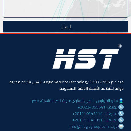
ارسال
منذ عام 1996، (HST) H-Logic Security Technology هي شركة مصرية
دولية للأنظمة الأمنية الذكية. المحدودة،
4 ابو الفوارس - الحي السابع, مدينة نصر، القاهرة، مصر
الهاتف: 20224055541+
المبيعات: 201110445114+
المبيعات: 201113143311+
البريد :info@hlogicgroup.com