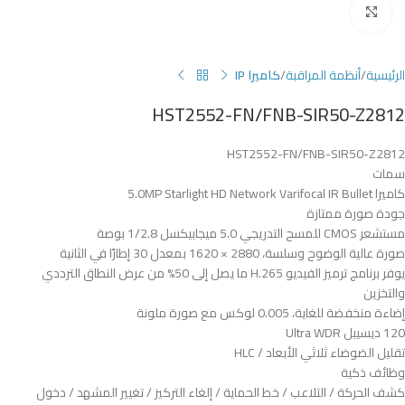
Click to enlarge
الرئيسية
أنظمة المراقبة
كاميرا IP
HST2552-FN/FNB-SIR50-Z2812
HST2552-FN/FNB-SIR50-Z2812
سمات
كاميرا 5.0MP Starlight HD Network Varifocal IR Bullet
جودة صورة ممتازة
مستشعر CMOS للمسح التدريجي 5.0 ميجابيكسل 1/2.8 بوصة
صورة عالية الوضوح وسلسة، 2880 × 1620 بمعدل 30 إطارًا في الثانية
يوفر برنامج ترميز الفيديو H.265 ما يصل إلى 50% من عرض النطاق الترددي
والتخزين
إضاءة منخفضة للغاية، 0.005 لوكس مع صورة ملونة
120 ديسيبل Ultra WDR
تقليل الضوضاء ثلاثي الأبعاد / HLC
وظائف ذكية
كشف الحركة / التلاعب / خط الحماية / إلغاء التركيز / تغيير المشهد / دخول