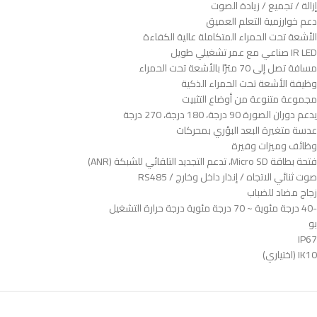
إزالة / تجميع / زيادة الصوت
دعم خوارزمية التعلم العميق
الأشعة تحت الحمراء المتكاملة عالية الكفاءة
IR LED صناعي مع عمر تشغيلي طويل
مسافة تصل إلى 70 مترًا بالأشعة تحت الحمراء
وظيفة الأشعة تحت الحمراء الذكية
مجموعة متنوعة من أوضاع التثبيت
يدعم دوران الصورة 90 درجة، 180 درجة، 270 درجة
عدسة متغيرة البعد البؤري بمحركات
وظائف وميزات وفيرة
فتحة بطاقة Micro SD، تدعم التجديد التلقائي للشبكة (ANR)
صوت ثنائي الاتجاه / إنذار داخل وخارج / RS485
زجاج مضاد للضباب
-40 درجة مئوية ~ 70 درجة مئوية درجة حرارة التشغيل
بو
IP67
IK10 (اختياري)