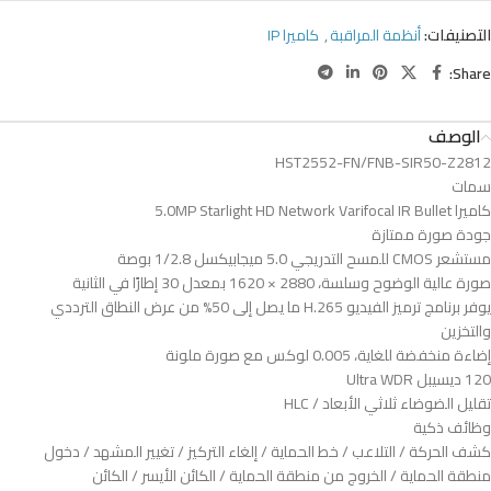
التصنيفات:
أنظمة المراقبة
,
كاميرا IP
Share:
الوصف
HST2552-FN/FNB-SIR50-Z2812
سمات
كاميرا 5.0MP Starlight HD Network Varifocal IR Bullet
جودة صورة ممتازة
مستشعر CMOS للمسح التدريجي 5.0 ميجابيكسل 1/2.8 بوصة
صورة عالية الوضوح وسلسة، 2880 × 1620 بمعدل 30 إطارًا في الثانية
يوفر برنامج ترميز الفيديو H.265 ما يصل إلى 50% من عرض النطاق الترددي
والتخزين
إضاءة منخفضة للغاية، 0.005 لوكس مع صورة ملونة
120 ديسيبل Ultra WDR
تقليل الضوضاء ثلاثي الأبعاد / HLC
وظائف ذكية
كشف الحركة / التلاعب / خط الحماية / إلغاء التركيز / تغيير المشهد / دخول
منطقة الحماية / الخروج من منطقة الحماية / الكائن الأيسر / الكائن