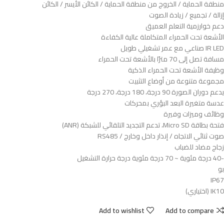
منطقة الحماية / الخروج من منطقة الحماية / الكائن الأيسر / الكائن
إزالة / تجميع / زيادة الصوت
دعم خوارزمية التعلم العميق
الأشعة تحت الحمراء المتكاملة عالية الكفاءة
IR LED صناعي مع عمر تشغيلي طويل
مسافة تصل إلى 70 مترًا بالأشعة تحت الحمراء
وظيفة الأشعة تحت الحمراء الذكية
مجموعة متنوعة من أوضاع التثبيت
يدعم دوران الصورة 90 درجة، 180 درجة، 270 درجة
عدسة متغيرة البعد البؤري بمحركات
وظائف وميزات وفيرة
فتحة بطاقة Micro SD، تدعم التجديد التلقائي للشبكة (ANR)
صوت ثنائي الاتجاه / إنذار داخل وخارج / RS485
زجاج مضاد للضباب
-40 درجة مئوية ~ 70 درجة مئوية درجة حرارة التشغيل
بو
IP67
IK10 (اختياري)
Add to wishlist
Add to compare