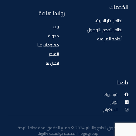
الخدمات
روابط هامة
نظام إنذار الحريق
بيت
نظام التحكم بالوصول
مدونة
أنظمة المراقبة
معلومات عنا
المتجر
اتصل بنا
تابعنا
فيسبوك
تويتر
انستغرام
حقوق الطبع والنشر 2024 © جميع الحقوق محفوظة لشركة
hlogicgroup. تصميم بواسطة digifly