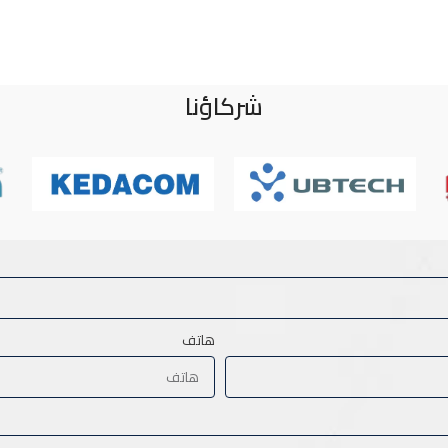
شركاؤنا
هاتف