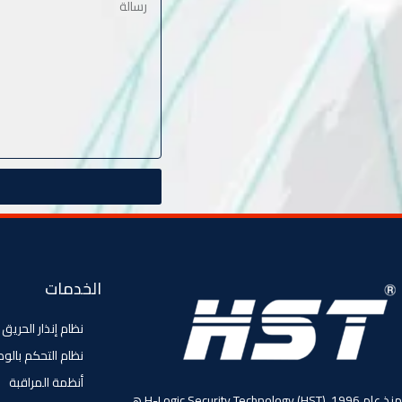
الخدمات
نظام إنذار الحريق
نظام التحكم بالو
أنظمة المراقبة
منذ عام 1996، (HST) H-Logic Security Technology هي