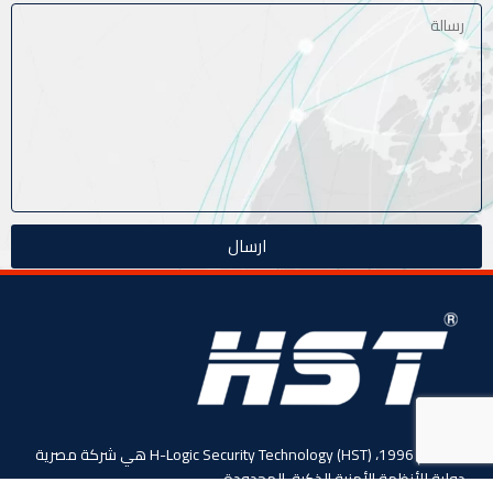
ارسال
منذ عام 1996، (HST) H-Logic Security Technology هي شركة مصرية
دولية للأنظمة الأمنية الذكية. المحدودة،