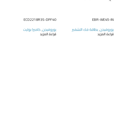
ECD2218R3S-DPF40
EBR-WE45-IN
يوروفيجن
,
بطاقة فك التشفير
يوروفيجن
,
كاميرا بوليت
قراءة المزيد
قراءة المزيد