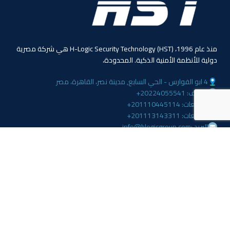
منذ عام 1996، (HST) H-Logic Security Technology هي شركة مصرية
دولية للأنظمة الأمنية الذكية. المحدودة،
4 ابو الفوارس - الحي السابع, مدينة نصر، القاهرة، مصر
الهاتف: 20224055541+
المبيعات: 201110445114+
المبيعات: 201113143311+
البريد :info@hlogicgroup.com
الخدمات
روابط هامة
نظام إنذار الحريق
بيت
نظام التحكم بالوصول
مدونة
أنظمة المراقبة
معلومات عنا
المتجر