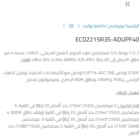
Click to enlarge
الرئيسية
يوروفيجن
كاميرا بوليت
ECD2215R3S-ADUPF40
1/2.7 بوصة، 5.0 ميجابكسل ضوء النجوم، المسح التدريجي، CMOS، عدسة 4 مم،
نطاق IR يصل إلى 30 مترًا، Ultra 265، H.264، MJPEG، ICR، IP67،
اللون:
0.005 لوكس (F1.6، AGC ON) 0 لوكس مع الأشعة تحت الحمراء، ومزيل الضباب
الرقمي، وPOE، وONVIF، ونطاق WDR البصري، وميكروفون مدمج
معدل الإطار:
التيار الرئيسي:
5 ميجابكسل (2592*1944)، بحد أقصى 20 إطارًا في الثانية؛ 5
ميجابكسل (2592*1944)، بحد أقصى 25 إطارًا في الثانية (إيقاف نطاق WDR)؛ 4
ميجابكسل (2560*1440)، بحد أقصى 30 إطارًا في الثانية 3؛ ميجابكسل
(2048*1536)، بحد أقصى 30 إطارًا في الثانية؛ 2 ميجابكسل (1920*1080)، بحد
أقصى