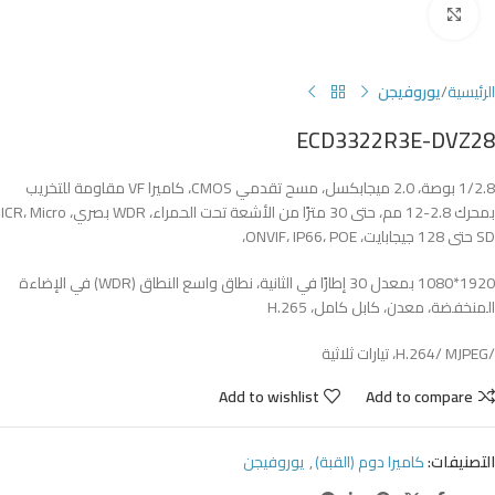
Click to enlarge
الرئيسية
يوروفيجن
ECD3322R3E-DVZ28
1/2.8 بوصة، 2.0 ميجابكسل، مسح تقدمي CMOS، كاميرا VF مقاومة للتخريب
بمحرك 2.8-12 مم، حتى 30 مترًا من الأشعة تحت الحمراء، WDR بصري، ICR، Micro
SD حتى 128 جيجابايت، ONVIF، IP66، POE،
1920*1080 بمعدل 30 إطارًا في الثانية، نطاق واسع النطاق (WDR) في الإضاءة
المنخفضة، معدن، كابل كامل، H.265
/H.264/ MJPEG، تيارات ثلاثية
Add to wishlist
Add to compare
التصنيفات:
كاميرا دوم (القبة)
,
يوروفيجن