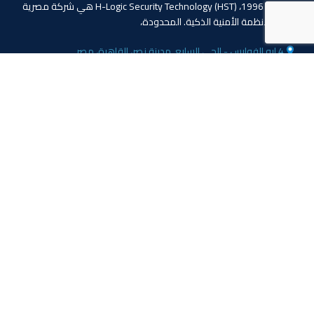
منذ عام 1996، (HST) H-Logic Security Technology هي شركة مصرية
دولية للأنظمة الأمنية الذكية. المحدودة،
4 ابو الفوارس - الحي السابع, مدينة نصر، القاهرة، مصر
الهاتف: 20224055541+
المبيعات: 201110445114+
المبيعات: 201113143311+
البريد :info@hlogicgroup.com
الخدمات
روابط هامة
نظام إنذار الحريق
بيت
نظام التحكم بالوصول
مدونة
أنظمة المراقبة
معلومات عنا
المتجر
اتصل بنا