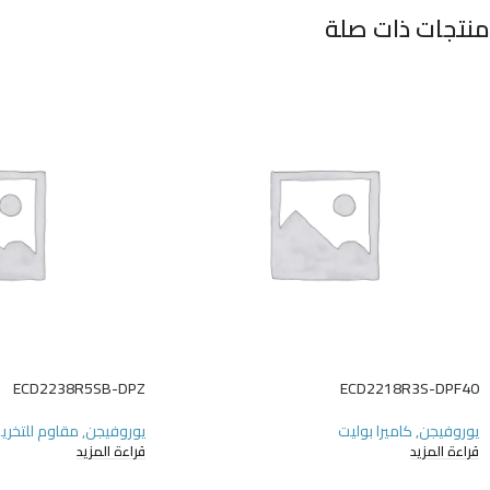
منتجات ذات صلة
ECD2238R5SB-DPZ
ECD2218R3S-DPF40
يوروفيجن
,
كاميرا بوليت
يوروفيجن
,
مقاوم للتخري
قراءة المزيد
قراءة المزيد