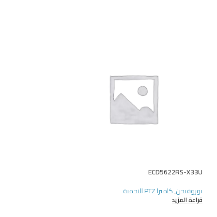
ECD5622RS-X33U
EVR203-E08-P8 (مفتاح POE)
يوروفيجن
,
كاميرا PTZ النجمية
يوروفيجن
,
مسجل فيد
قراءة المزيد
قراءة المزيد