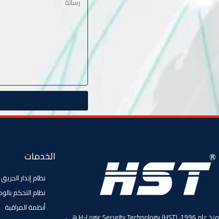
الخدمات
نظام إنذار الحريق
نظام التحكم بالو
أنظمة المراقبة
منذ عام 1996، (HST) H-Logic Security Technology هي