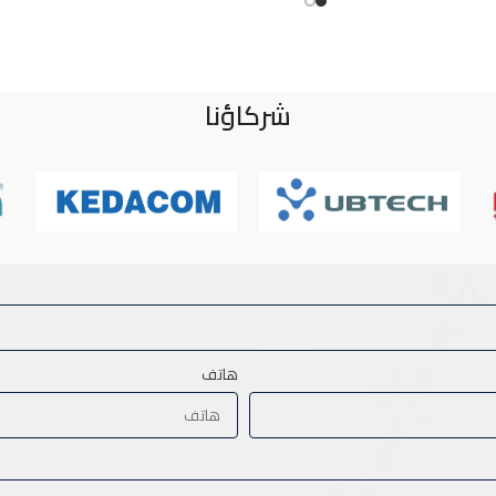
شركاؤنا
هاتف