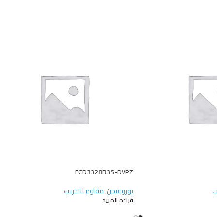
ECD3328R3S-DVPZ
ب
يوروفيجن
,
مقاوم للتخريب
قراءة المزيد