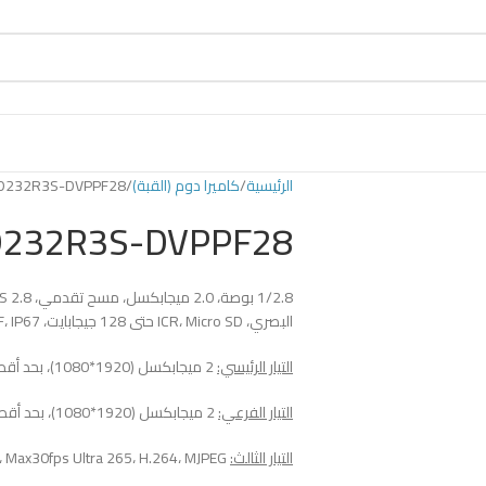
الرئيسية
كاميرا دوم (القبة)
D232R3S-DVPPF28
D232R3S-DVPPF28
البصري، ICR، Micro SD حتى 128 جيجابايت، ONVIF، IP67 وIK10، POE
التيار الرئيسي:
2 ميجابكسل (1920*1080)، بحد أقصى 30 إطارًا في الثانية؛
التيار الفرعي:
2 ميجابكسل (1920*1080)، بحد أقصى 30 إطارًا في الثانية؛
التيار الثالث:
D1 (720*576)، Max30fps Ultra 265، H.264، MJPEG