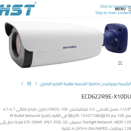
Skip to navigation
MENU
Skip to main content
Click to enlarge
الرئيسية
يوروفيجن
كاميرا النجمية بتقنية التكبير البصري
ECD622R9E-X10DU
1/2.8″، مسح تقدمي، 2.0 ميجابيكسل، CMOS، 10X بصري بتركيز تلقائي 4.7-47
مم، 100 متر IR، 1920*1080@30 إطارًا في الثانية كاميرا IR Bullet Network
Starlight Network، WDR 120 ديسيبل، ICR، ONVIF، IP67، POE، SD فتحة تصل إلى
128 جيجابايت، H.265/H.264/MJPEG، ثلاثية