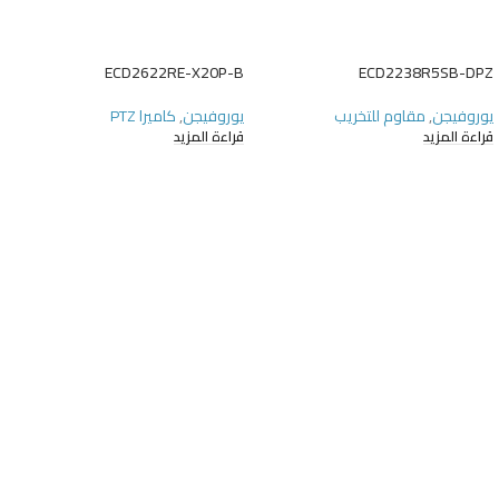
ECD2622RE-X20P-B
ECD2238R5SB-DPZ
يوروفيجن
,
مقاوم للتخريب
يوروفيجن
,
كاميرا PTZ
قراءة المزيد
قراءة المزيد