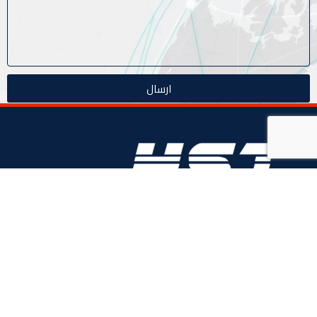
ارسال
منذ عام 1996، (HST) H-Logic Security Technology هي شركة مصرية
دولية للأنظمة الأمنية الذكية. المحدودة،
4 ابو الفوارس - الحي السابع, مدينة نصر، القاهرة، مصر
الهاتف: 20224055541+
المبيعات: 201110445114+
المبيعات: 201113143311+