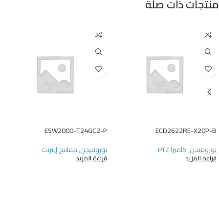
منتجات ذات صلة
ESW2000-T24GC2-P
ECD2622RE-X20P-B
يوروفيجن
,
كاميرا PTZ
يوروفيجن
,
مفاتيح إيثرنت
قراءة المزيد
قراءة المزيد