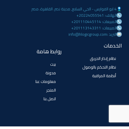
4 ابو الفوارس - الحي السابع, مدينة نصر، القاهرة، مصر
الهاتف: 20224055541+
المبيعات: 201110445114+
المبيعات: 201113143311+
البريد :info@hlogicgroup.com
الخدمات
روابط هامة
نظام إنذار الحريق
بيت
نظام التحكم بالوصول
مدونة
أنظمة المراقبة
معلومات عنا
المتجر
اتصل بنا
تابعنا
فيسبوك