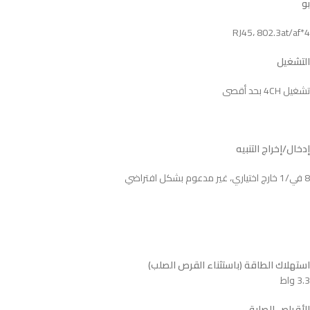
بو
4*RJ45، 802.3at/af
التشغيل
تشغيل 4CH بحد أقصى
إدخال/إخراج التنبيه
8 في/1 خارج اختياري، غير مدعوم بشكل افتراضي
استهلاك الطاقة (باستثناء القرص الصلب)
3.3 واط
الأقراص الصلبة