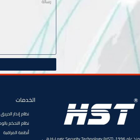
الخدمات
نظام إنذار الحريق
نظام التحكم بالو
أنظمة المراقبة
منذ عام 1996، (HST) H-Logic Security Technology هي