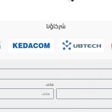
شركاؤنا
هاتف