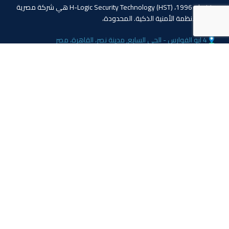
منذ عام 1996، (HST) H-Logic Security Technology هي شركة مصرية
دولية للأنظمة الأمنية الذكية. المحدودة،
4 ابو الفوارس - الحي السابع, مدينة نصر، القاهرة، مصر
الهاتف: 20224055541+
المبيعات: 201110445114+
المبيعات: 201113143311+
البريد :info@hlogicgroup.com
الخدمات
روابط هامة
نظام إنذار الحريق
بيت
نظام التحكم بالوصول
مدونة
أنظمة المراقبة
معلومات عنا
المتجر
اتصل بنا