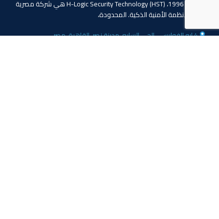
منذ عام 1996، (HST) H-Logic Security Technology هي شركة مصرية
دولية للأنظمة الأمنية الذكية. المحدودة،
4 ابو الفوارس - الحي السابع, مدينة نصر، القاهرة، مصر
الهاتف: 20224055541+
المبيعات: 201110445114+
المبيعات: 201113143311+
البريد :info@hlogicgroup.com
الخدمات
روابط هامة
نظام إنذار الحريق
بيت
نظام التحكم بالوصول
مدونة
أنظمة المراقبة
معلومات عنا
المتجر
اتصل بنا
تابعنا