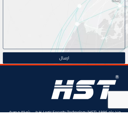
ارسال
منذ عام 1996، (HST) H-Logic Security Technology هي شركة مصرية
دولية للأنظمة الأمنية الذكية. المحدودة،