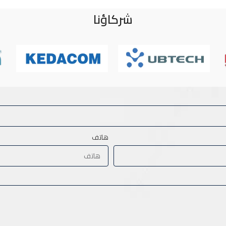
شركاؤنا
هاتف