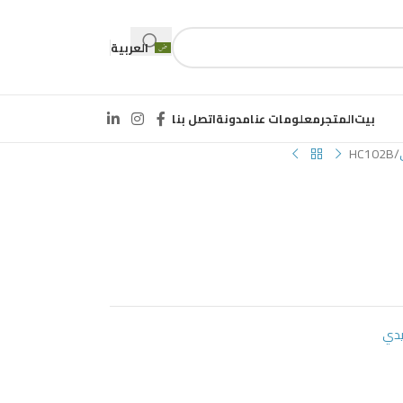
العربية
بيت
المتجر
معلومات عنا
مدونة
اتصل بنا
HC102B
يدي