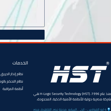
الخدمات
نظام إنذار الحريق
نظام التحكم بالو
أنظمة المراقبة
منذ عام 1996، (HST) H-Logic Security Technology هي
شركة مصرية دولية للأنظمة الأمنية الذكية. المحدودة،
4 ابو الفوارس - الحي السابع, مدينة نصر، القاهرة، مصر