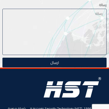
رسالة
ارسال
منذ عام 1996، (HST) H-Logic Security Technology هي شركة مصرية