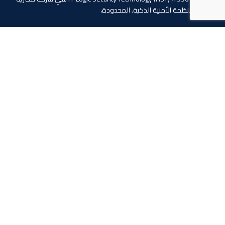
دولية للأنظمة الأمنية الذكية. المحدودة،
4 ابو الفوارس - الحي السابع, مدينة نصر، القاهرة، مصر
الهاتف: 20224055541+
المبيعات: 201110445114+
المبيعات: 201113143311+
البريد :info@hlogicgroup.com
الخدمات
روابط هامة
نظام إنذار الحريق
بيت
نظام التحكم بالوصول
مدونة
أنظمة المراقبة
معلومات عنا
المتجر
اتصل بنا
تابعنا