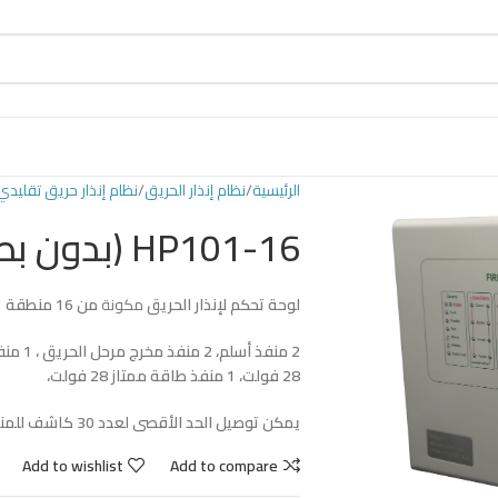
الرئيسية
نظام إنذار الحريق
نظام إنذار حريق تقليدي
HP101-16 (بدون بطارية)
لوحة تحكم
لإنذار
الحريق
مكونة
من 16
منطقة
2 منفذ
أسلم،
2 منفذ
مخرج مرحل
الحريق
28 فولت، 1 منفذ طاقة ممتاز 28 فولت،
يمكن توصيل الحد الأقصى لعدد 30 كاشف للمنطقة، UL (864) المدرجة من إنترتك
Add to wishlist
Add to compare