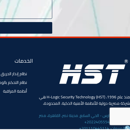
الخدمات
نظام إنذار الحريق
نظام التحكم بالو
أنظمة المراقبة
منذ عام 1996، (HST) H-Logic Security Technology هي
شركة مصرية دولية للأنظمة الأمنية الذكية. المحدودة،
4 ابو الفوارس - الحي السابع, مدينة نصر، القاهرة، مصر
الهاتف: 20224055541+
المبيعات: 201110445114+