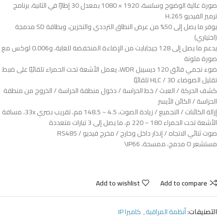
صورة عالية الوضوح وسلسة، 1920 × 1080 بمعدل 30 إطارًا في الثانية، برنامج
ترميز الفيديو H.265
يوفر ما يصل إلى 50% من عرض النطاق الترددي والتخزين، وبطاقة SD مدمجة
(اختياري)
يدعم ما يصل إلى 128 جيجابايت من الإضاءة المنخفضة للغاية، و0.006 لوكس مع
صورة ملونة
ضوء نجمي فائق 120 ديسيبل WDR، يعمل الأشعة تحت الحمراء تلقائيًا على ضبط
تقليل الضوضاء HLC / 3D تلقائيًا
كشف الحركة / العبث / خط الحراسة / دخول منطقة الحراسة / الخروج من منطقة
الحراسة / الكائن الأيسر
إزالة الكائنات / التجميع / زيادة الصوت، 4.5 ~ 148.5 مم، تقريب بصري 33x، مسافة
الأشعة تحت الحمراء 180 ~ 220 م، ما يصل إلى 3 تيارات متعددة
صوت ثنائي الاتجاه / إنذار داخل وخارج / مخرج فيديو / RS485
مستشعر O مدمج، ممسحة، IP66\
Add to wishlist
Add to compare
التصنيفات:
أنظمة المراقبة
,
كاميرا IP