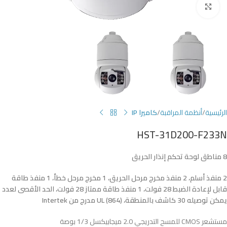
Click to enlarge
الرئيسية
أنظمة المراقبة
كاميرا IP
HST-31D200-F233N
8
مناطق
لوحة
تحكم
إنذار
الحريق
2 منفذ أسلم، 2 منفذ مخرج مرحل الحريق، 1 مخرج مرحل خطأ، 1 منفذ طاقة
قابل لإعادة الضبط 28 فولت، 1 منفذ طاقة ممتاز 28 فولت، الحد الأقصى لعدد
يمكن توصيله 30 كاشف بالمنطقة، UL (864) مدرج من Intertek
مستشعر CMOS للمسح التدريجي 2.0 ميجابيكسل 1/3 بوصة