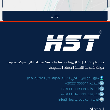
ارسال
منذ عام 1996، (HST) H-Logic Security Technology هي شركة مصرية
دولية للأنظمة الأمنية الذكية. المحدودة،
4 ابو الفوارس - الحي السابع, مدينة نصر، القاهرة، مصر
الهاتف: 20224055541+
المبيعات: 201110445114+
المبيعات: 201113143311+
البريد :info@hlogicgroup.com
الخدمات