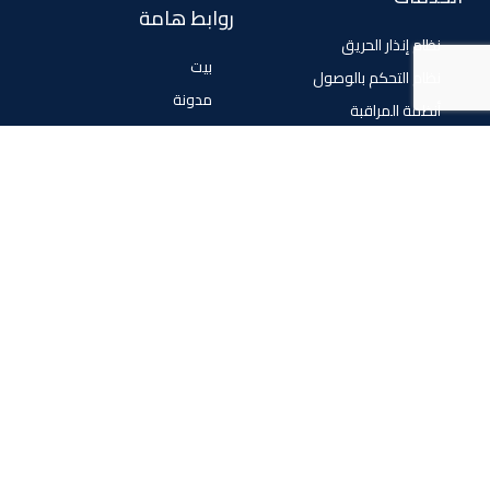
روابط هامة
نظام إنذار الحريق
بيت
نظام التحكم بالوصول
مدونة
أنظمة المراقبة
معلومات عنا
المتجر
اتصل بنا
تابعنا
فيسبوك
تويتر
انستغرام
حقوق الطبع والنشر 2024 © جميع الحقوق محفوظة لشركة
hlogicgroup. تصميم بواسطة digifly