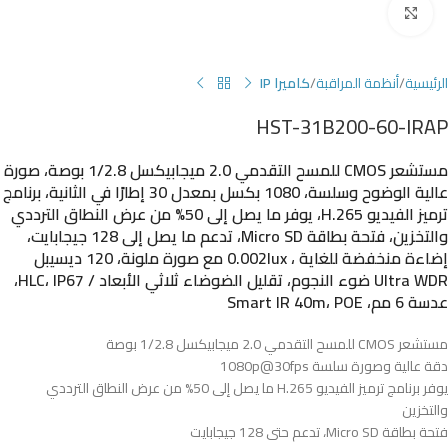
Click to enlarge
الرئيسية
أنظمة المراقبة
كاميرا IP
HST-31B200-60-IRAP
مستشعر CMOS للمسح التقدمي 2.0 ميجابيكسل 1/2.8 بوصة، صورة
عالية الوضوح وسلسة، 1080 بكسل بمعدل 30 إطارًا في الثانية، برنامج
ترميز الفيديو H.265، يوفر ما يصل إلى 50% من عرض النطاق الترددي
والتخزين، فتحة بطاقة Micro SD، تدعم ما يصل إلى 128 جيجابايت،
إضاءة منخفضة للغاية ، 0.002lux مع صورة ملونة، 120 ديسيبل
Ultra WDR ضوء النجوم، تقليل الضوضاء ثلاثي الأبعاد / HLC، IP67،
عدسة 6 مم، Smart IR 40m، POE
مستشعر CMOS للمسح التقدمي 2.0 ميجابيكسل 1/2.8 بوصة
دقة عالية وصورة سلسة 1080p@30fps
يوفر برنامج ترميز الفيديو H.265 ما يصل إلى 50% من عرض النطاق الترددي
والتخزين
فتحة بطاقة Micro SD، تدعم حتى 128 جيجابايت