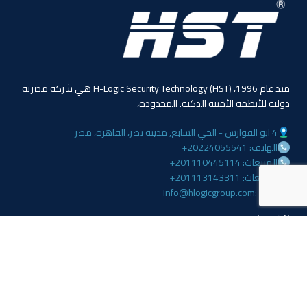
منذ عام 1996، (HST) H-Logic Security Technology هي شركة مصرية
دولية للأنظمة الأمنية الذكية. المحدودة،
4 ابو الفوارس - الحي السابع, مدينة نصر، القاهرة، مصر
الهاتف: 20224055541+
المبيعات: 201110445114+
المبيعات: 201113143311+
البريد :info@hlogicgroup.com
الخدمات
روابط هامة
نظام إنذار الحريق
بيت
نظام التحكم بالوصول
مدونة
أنظمة المراقبة
معلومات عنا