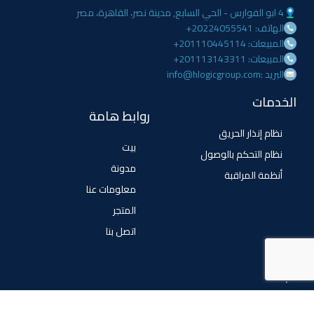
4 ابو الفوارس - الحي السابع, مدينة نصر، القاهرة، مصر
الهاتف: 20224055541+
المبيعات: 201110445114+
المبيعات: 201113143311+
البريد :info@hlogicgroup.com
الخدمات
روابط هامة
نظام إنذار الحريق
بيت
نظام التحكم بالوصول
مدونة
أنظمة المراقبة
معلومات عنا
المتجر
اتصل بنا
تابعنا
فيسبوك