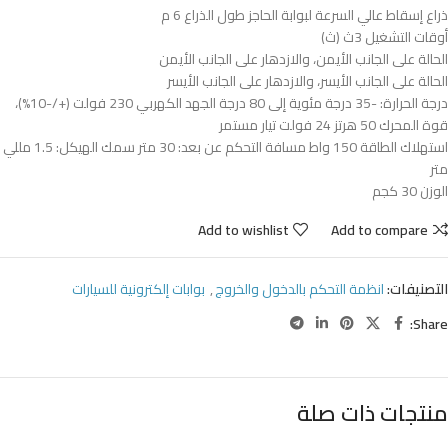
ذراع إسقاط عالي السرعة لبوابة الحاجز طول الذراع 6 م
أوقات التشغيل 3ث (ث)
الحالة على الجانب الأيمن، والازدهار على الجانب الأيمن
الحالة على الجانب الأيسر، والازدهار على الجانب الأيسر
درجة الحرارة: -35 درجة مئوية إلى 80 درجة الجهد الكهربي 230 فولت (+/-10%)،
قوة المحرك 50 هرتز 24 فولت تيار مستمر
استهلاك الطاقة 150 واط مسافة التحكم عن بعد: 30 متر سمك الهيكل: 1.5 مللي
متر
الوزن 30 كجم
Add to wishlist
Add to compare
التصنيفات:
انظمة التحكم بالدخول والخروج
,
بوابات إلكترونية للسيارات
Share:
منتجات ذات صلة