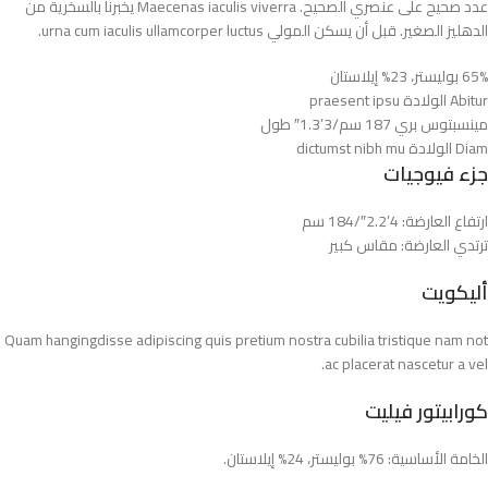
عدد صحيح على عنصري الصحيح. Maecenas iaculis viverra يخبرنا بالسخرية من
الدهليز الصغير. قبل أن يسكن المولي urna cum iaculis ullamcorper luctus.
65% بوليستر، 23% إيلاستان
Abitur الولادة praesent ipsu
مينسبتوس بري 187 سم/3’1.3″ طول
Diam الولادة dictumst nibh mu
جزء فيوجيات
ارتفاع العارضة: 4’2.2″/184 سم
ترتدي العارضة: مقاس كبير
أليكويت
Quam hangingdisse adipiscing quis pretium nostra cubilia tristique nam not
ac placerat nascetur a vel.
كورابيتور فيليت
الخامة الأساسية: 76% بوليستر، 24% إيلاستان.